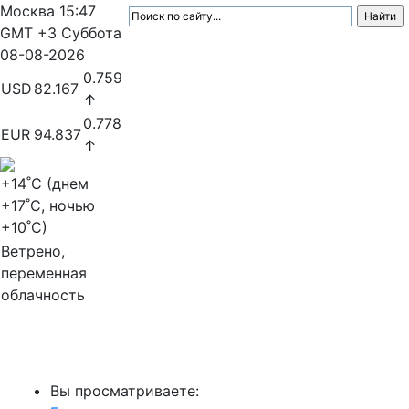
Москва
15:47
GMT +3
Суббота
08-08-2026
0.759
USD
82.167
↑
0.778
EUR
94.837
↑
+14
˚C (днем
+17
˚C, ночью
+10
˚C)
Ветрено,
переменная
облачность
МедиаПрофи
Вы просматриваете: