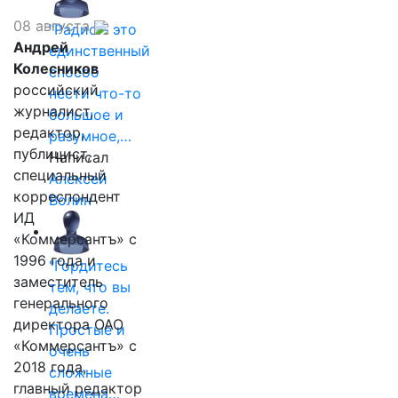
08 августа
"Радио - это
Андрей
единственный
Колесников
способ
российский
нести что-то
журналист,
большое и
редактор,
разумное,…
публицист,
Написал
специальный
Алексей
корреспондент
Волин
ИД
«Коммерсантъ» с
1996 года и
"Гордитесь
заместитель
тем, что вы
генерального
делаете.
директора ОАО
Простые и
«Коммерсантъ» с
очень
2018 года,
сложные
главный редактор
времена…