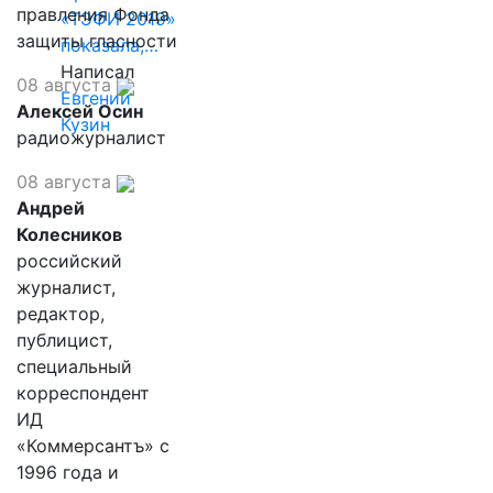
правления Фонда
«ТЭФИ 2019»
защиты гласности
показала,…
Написал
08 августа
Евгений
Алексей Осин
Кузин
радиожурналист
08 августа
Андрей
Колесников
российский
журналист,
редактор,
публицист,
специальный
корреспондент
ИД
«Коммерсантъ» с
1996 года и