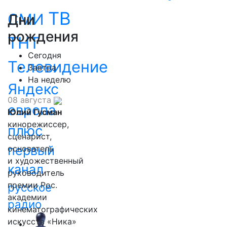
ТВ
СМИ
Дни
рождения
ТНТ
Сегодня
Телевидение
Завтра
На неделю
Яндекс
08 августа
европа
Юлий Гусман
кинорежиссер,
плюс
сценарист,
первый
основатель
и художественный
канал
руководитель
премии Рос.
русское
академии
радио
кинематографических
искусств «Ника»