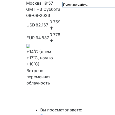
Москва
19:57
GMT +3
Суббота
08-08-2026
0.759
USD
82.167
↑
0.778
EUR
94.837
↑
+14
˚C (днем
+17
˚C, ночью
+10
˚C)
Ветрено,
переменная
облачность
МедиаПрофи
Главное
Медиарыно
Вы просматриваете: