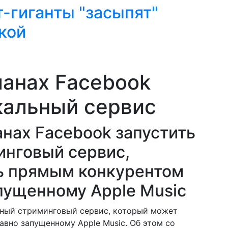
т-гиганты "засыпят"
кой
ланах Facebook
кальный сервис
нах Facebook запустить
нговый сервис,
ь прямым конкурентом
апущенному Apple Music
ьный стриминговый сервис, который может
авно запущенному Apple Music. Об этом со