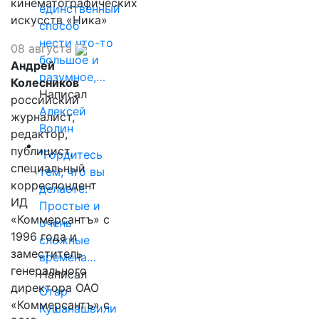
кинематографических
единственный
искусств «Ника»
способ
нести что-то
08 августа
большое и
Андрей
разумное,…
Колесников
Написал
российский
Алексей
журналист,
Волин
редактор,
публицист,
"Гордитесь
специальный
тем, что вы
корреспондент
делаете.
ИД
Простые и
«Коммерсантъ» с
очень
1996 года и
сложные
заместитель
времена…
генерального
Написал
директора ОАО
Отар
«Коммерсантъ» с
Кушанашвили