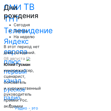
ТВ
СМИ
Дни
рождения
ТНТ
Сегодня
Телевидение
Завтра
На неделю
Яндекс
В этот период нет
европа
дней рождений.
08 августа
плюс
Юлий Гусман
первый
кинорежиссер,
сценарист,
канал
основатель
и художественный
русское
руководитель
радио
премии Рос.
академии
"Радио - это