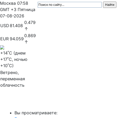
Москва
07:58
GMT +3
Пятница
07-08-2026
0.479
USD
81.408
↑
0.869
EUR
94.059
↑
+14
˚C (днем
+17
˚C, ночью
+10
˚C)
Ветрено,
переменная
облачность
МедиаПрофи
Вы просматриваете: