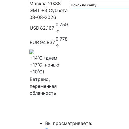
Москва
20:38
GMT +3
Суббота
08-08-2026
0.759
USD
82.167
↑
0.778
EUR
94.837
↑
+14
˚C (днем
+17
˚C, ночью
+10
˚C)
Ветрено,
переменная
облачность
МедиаПрофи
Главное
Медиарыно
Вы просматриваете: