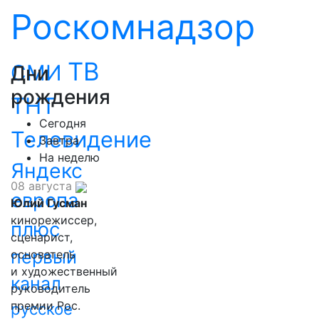
Роскомнадзор
ТВ
СМИ
Дни
рождения
ТНТ
Сегодня
Телевидение
Завтра
На неделю
Яндекс
08 августа
европа
Юлий Гусман
кинорежиссер,
плюс
сценарист,
первый
основатель
и художественный
канал
руководитель
премии Рос.
русское