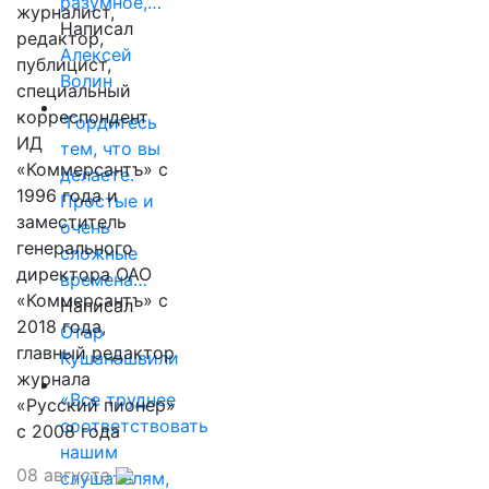
разумное,…
журналист,
Написал
редактор,
Алексей
публицист,
Волин
специальный
корреспондент
"Гордитесь
ИД
тем, что вы
«Коммерсантъ» с
делаете.
1996 года и
Простые и
заместитель
очень
генерального
сложные
директора ОАО
времена…
«Коммерсантъ» с
Написал
2018 года,
Отар
главный редактор
Кушанашвили
журнала
«Все труднее
«Русский пионер»
соответствовать
с 2008 года
нашим
08 августа
слушателям,