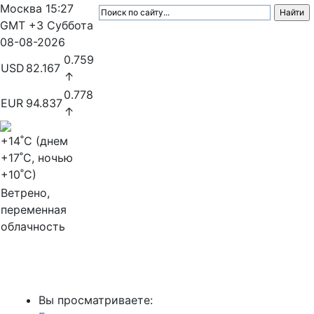
Москва
15:27
GMT +3
Суббота
08-08-2026
0.759
USD
82.167
↑
0.778
EUR
94.837
↑
+14
˚C (днем
+17
˚C, ночью
+10
˚C)
Ветрено,
переменная
облачность
МедиаПрофи
Вы просматриваете: