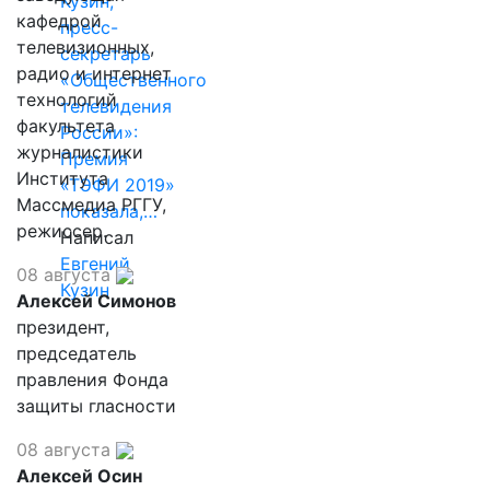
Кузин,
кафедрой
пресс-
телевизионных,
секретарь
радио и интернет
«Общественного
технологий
телевидения
факультета
России»:
журналистики
Премия
Института
«ТЭФИ 2019»
Массмедиа РГГУ,
показала,…
режиссер.
Написал
Евгений
08 августа
Кузин
Алексей Симонов
президент,
председатель
правления Фонда
защиты гласности
08 августа
Алексей Осин