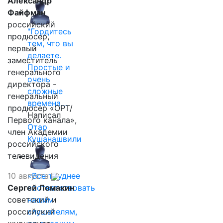
Александр
Файфман
российский
"Гордитесь
продюсер,
тем, что вы
первый
делаете.
заместитель
Простые и
генерального
очень
директора -
сложные
генеральный
времена…
продюсер «ОРТ/
Написал
Первого канала»,
Отар
член Академии
Кушанашвили
российского
телевидения
10 августа
«Все труднее
Сергей Ломакин
соответствовать
советский и
нашим
российский
слушателям,