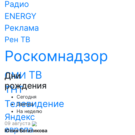
Радио
ENERGY
Реклама
Рен ТВ
Роскомнадзор
ТВ
СМИ
Дни
рождения
ТНТ
Сегодня
Телевидение
Завтра
На неделю
Яндекс
09 августа
европа
Юлия Богатикова