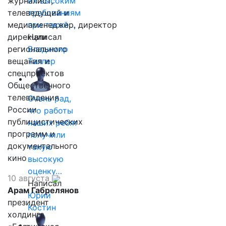
журналист,
их высоким
телеведущий и
требованиям
медиаменеджер, директор
при такой…
дирекции
Написал
регионального
Владимир
вещания и
Таллер
спецпроектов
Общественного
телевидения
Очень рад,
России
что работы
публицистических
наших ребят
программ и
получили
документального
такую
кино
высокую
оценку…
10 августа
Написал
Арам Габрелянов
Юрий
президент
Костин
холдинга