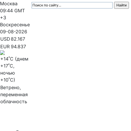
Москва
09:44
GMT
+3
Воскресенье
09-08-2026
USD
82.167
EUR
94.837
+14
˚C (днем
+17
˚C,
ночью
+10
˚C)
Ветрено,
переменная
облачность
МедиаПрофи