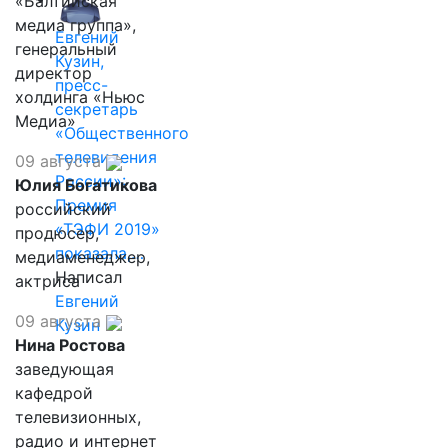
«Балтийская
медиа группа»,
Евгений
генеральный
Кузин,
директор
пресс-
холдинга «Ньюс
секретарь
Медиа»
«Общественного
телевидения
09 августа
России»:
Юлия Богатикова
Премия
российский
«ТЭФИ 2019»
продюсер,
показала,…
медиаменеджер,
Написал
актриса
Евгений
09 августа
Кузин
Нина Ростова
заведующая
кафедрой
телевизионных,
радио и интернет