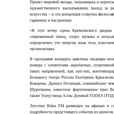
Проект мировой звезды, танцовщика и хореог
художественного высказывания, выход за 
искусства – и эта концепция созвучна философ
гармонии и настроении.
«В этот вечер сцена Кремлевского дворца п
современный танец, спорт, музыка и визуа
определение, это энергия, язык тела, пластик
организаторы.
В программе концерта заявлены шедевры нео
номера с элементами акробатики, спортивно
таких направлений, как хип-хоп, контемпора
Большого театра России Екатерина Крысанова
Кокорева, Даниил Потапцев, олимпийские че
Шурочкина, известное фортепианное трио Bel 
также Театр танца Аллы Духовой TODES (ТОД
Логотип Relax FM размещен на афишах и со
подробности предстоящего события из анонсов 