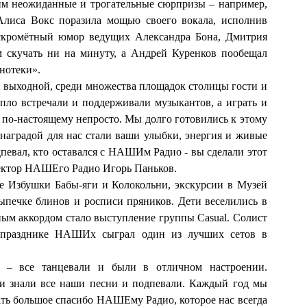
им неожиданные и трогательные сюрпризы – например,
Алиса Вокс поразила мощью своего вокала, исполнив
Искромётный юмор ведущих Александра Бона, Дмитрия
м скучать ни на минуту, а Андрей Куренков пообещал
нотеки».
 выходной, среди множества площадок столицы гости и
пло встречали и поддерживали музыкантов, а играть и
 по-настоящему непросто. Мы долго готовились к этому
 наградой для нас стали ваши улыбки, энергия и живые
певал, кто оставался с НАШИм Радио - вы сделали этот
ектор НАШЕго Радио Игорь Паньков.
е Избушки Бабы-яги и Колокольни, экскурсии в Музей
выпечке блинов и росписи пряников. Дети веселились в
ным аккордом стало выступление группы Casual. Солист
а празднике НАШИх сыграл один из лучших сетов в
 – все танцевали и были в отличном настроении.
ди знали все наши песни и подпевали. Каждый год мы
ать большое спасибо НАШЕму Радио, которое нас всегда