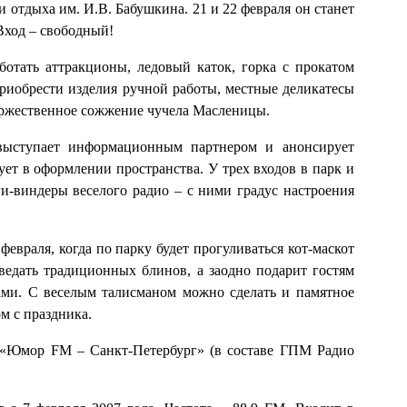
отдыха им. И.В. Бабушкина. 21 и 22 февраля он станет
Вход – свободный!
аботать аттракционы, ледовый каток, горка с прокатом
риобрести изделия ручной работы, местные деликатесы
оржественное сожжение чучела Масленицы.
ыступает информационным партнером и анонсирует
ует в оформлении пространства. У трех входов в парк и
ги‑виндеры веселого радио – с ними градус настроения
враля, когда по парку будет прогуливаться кот‑маскот
ведать традиционных блинов, а заодно подарит гостям
ми. С веселым талисманом можно сделать и памятное
м с праздника.
х «Юмор FM – Санкт-Петербург» (в составе ГПМ Радио