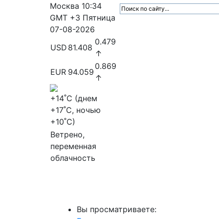
Москва
10:34
GMT +3
Пятница
07-08-2026
0.479
USD
81.408
↑
0.869
EUR
94.059
↑
+14
˚C (днем
+17
˚C, ночью
+10
˚C)
Ветрено,
переменная
облачность
МедиаПрофи
Главное
Медиарыно
Вы просматриваете: