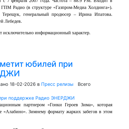
с 7 февраля 2007 года. Частота – 88.9 FM. Входит в
– ГПМ Радио (в структуре «Газпром-Медиа Холдинга»).
Терещук, генеральный продюсер – Ирина Ипатова.
ей Лебедев.
ит исключительно информационный характер.
тметит юбилей при
РДЖИ
ано 18-02-2026
в
Пресс релизы
Всего
ионным партнером «Гонки Героев Зима», которая
е «Алабино». Зимнему формату жарких забегов в этом