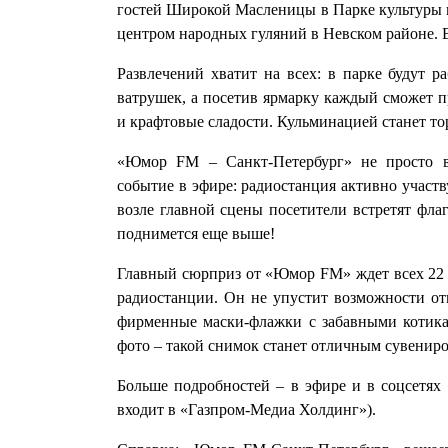
гостей Широкой Масленицы в Парке культуры и 
центром народных гуляний в Невском районе. 
Развлечений хватит на всех: в парке будут р
ватрушек, а посетив ярмарку каждый сможет п
и крафтовые сладости. Кульминацией станет т
«Юмор FM – Санкт-Петербург» не просто в
событие в эфире: радиостанция активно участв
возле главной сцены посетители встретят фла
поднимется еще выше!
Главный сюрприз от «Юмор FM» ждет всех 22 фе
радиостанции. Он не упустит возможности от
фирменные маски‑флажки с забавными котика
фото – такой снимок станет отличным сувениро
Больше подробностей – в эфире и в соцсетя
входит в «Газпром-Медиа Холдинг»).