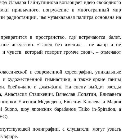
рафа Ильдара Гайнутдинова воплощает идею свободного
рамки привычного, погружение в многогранный мир
ии радиостанции, чья музыкальная палитра основана на
ревратится в пространство, где встречаются балет,
льное искусство. «Танец без имени» – не жанр и не
и и чувств, который говорит громче слов», – отмечают
классической и современной хореографии, уникальные
й и художественной гимнастики, а также яркие танцы
ри, брейк-данс и джаз-фанк. На сцену выйдут звезды
, Анастасия Сташкевич, Вячеслав Лопатин, Елизавета
мпионки Евгения Медведева, Евгения Канаева и Мария
Suono, шоу японских барабанов Taiko in-Spiration, а
ЕС).
путствующей полиграфии, а слушатели могут узнать
в эфире.