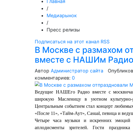
Главная
/
Медиарынок
/
Пресс релизы
Подписаться на этот канал RSS
В Москве с размахом 
вместе с НАШИм Ради
Автор
Администратор сайта
Опубликов
комментариев:
0
Ведущие НАШЕго Радио вместе с москвичам
широкую Масленицу в уютном культурно-р
Центральным событием стал концерт любимых
«После 11», «Тайм-Аут», Casual, певица и ве
Четыре часа музыки и искренних эмоций 
аплодисменты зрителей. Гости праздника