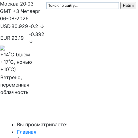
Москва
20:03
GMT +3
Четверг
06-08-2026
USD
80.929
-0.2 ↓
-0.392
EUR
93.19
↓
+14
˚C (днем
+17
˚C, ночью
+10
˚C)
Ветрено,
переменная
облачность
МедиаПрофи
Вы просматриваете:
Главная