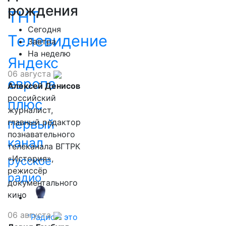
рождения
ТНТ
Сегодня
Телевидение
Завтра
На неделю
Яндекс
06 августа
европа
Алексей Денисов
российский
плюс
журналист,
первый
главный редактор
познавательного
канал
телеканала ВГТРК
«История»,
русское
режиссёр
радио
документального
кино
06 августа
"Радио - это