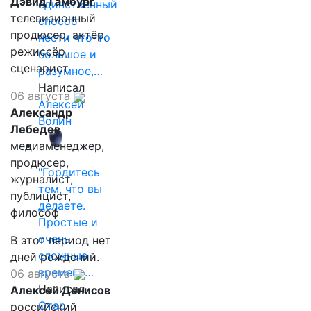
Дэвид Гамбург
единственный
телевизионный
способ
продюсер, актёр,
нести что-то
режиссёр,
большое и
сценарист
разумное,…
Написал
06 августа
Алексей
Александр
Волин
Лебедев
медиаменеджер,
продюсер,
"Гордитесь
журналист,
тем, что вы
публицист,
делаете.
философ
Простые и
очень
В этот период нет
сложные
дней рождений.
времена…
06 августа
Написал
Алексей Денисов
Отар
российский