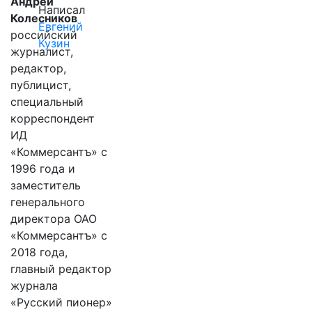
Андрей
Написал
Колесников
Евгений
российский
Кузин
журналист,
редактор,
публицист,
специальный
корреспондент
ИД
«Коммерсантъ» с
1996 года и
заместитель
генерального
директора ОАО
«Коммерсантъ» с
2018 года,
главный редактор
журнала
«Русский пионер»