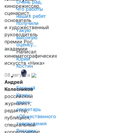
Очень рад,
кинорежиссер,
что работы
сценарист,
наших ребят
основатель
получили
и художественный
такую
руководитель
высокую
премии Рос.
оценку…
академии
Написал
кинематографических
Юрий
искусств «Ника»
Костин
08 августа
Андрей
Евгений
Колесников
Кузин,
российский
пресс-
журналист,
секретарь
редактор,
«Общественного
публицист,
телевидения
специальный
России»:
корреспондент