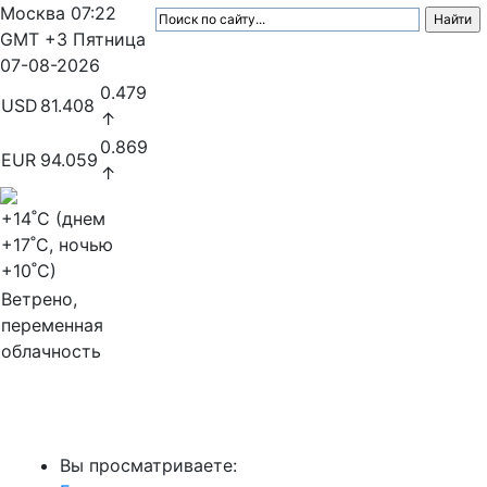
Москва
07:22
GMT +3
Пятница
07-08-2026
0.479
USD
81.408
↑
0.869
EUR
94.059
↑
+14
˚C (днем
+17
˚C, ночью
+10
˚C)
Ветрено,
переменная
облачность
МедиаПрофи
Вы просматриваете: