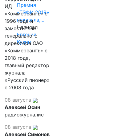
Премия
ИД
«ТЭФИ 2019»
«Коммерсантъ» с
показала,…
1996 года и
Написал
заместитель
Евгений
генерального
Кузин
директора ОАО
«Коммерсантъ» с
2018 года,
главный редактор
журнала
«Русский пионер»
с 2008 года
08 августа
Алексей Осин
радиожурналист
08 августа
Алексей Симонов