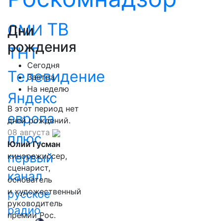
ТВ
СМИ
Дни
рождения
ТНТ
Сегодня
Телевидение
Завтра
На неделю
Яндекс
В этот период нет
европа
дней рождений.
08 августа
плюс
Юлий Гусман
первый
кинорежиссер,
сценарист,
канал
основатель
и художественный
русское
руководитель
радио
премии Рос.