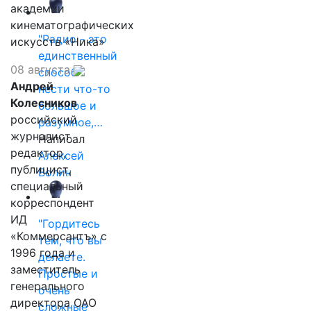
академии
кинематографических
"Радио - это
искусств «Ника»
единственный
08 августа
способ
Андрей
нести что-то
Колесников
большое и
российский
разумное,…
журналист,
Написал
редактор,
Алексей
публицист,
Волин
специальный
корреспондент
ИД
"Гордитесь
«Коммерсантъ» с
тем, что вы
1996 года и
делаете.
заместитель
Простые и
генерального
очень
директора ОАО
сложные