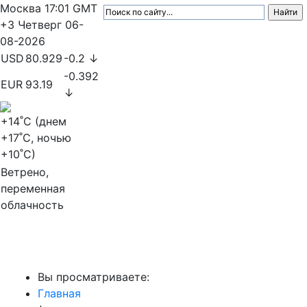
Москва
17:01
GMT
+3
Четверг
06-
08-2026
USD
80.929
-0.2 ↓
-0.392
EUR
93.19
↓
+14
˚C (днем
+17
˚C, ночью
+10
˚C)
Ветрено,
переменная
облачность
МедиаПрофи
Вы просматриваете:
Главная