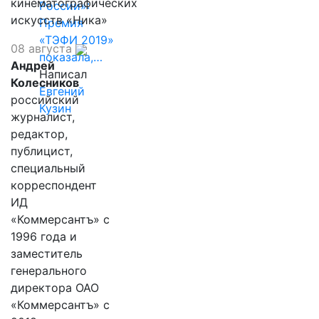
кинематографических
России»:
искусств «Ника»
Премия
«ТЭФИ 2019»
08 августа
показала,…
Андрей
Написал
Колесников
Евгений
российский
Кузин
журналист,
редактор,
публицист,
специальный
корреспондент
ИД
«Коммерсантъ» с
1996 года и
заместитель
генерального
директора ОАО
«Коммерсантъ» с