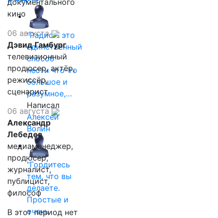
документального
кино
06 августа
"Радио - это
Дэвид Гамбург
единственный
телевизионный
способ
продюсер, актёр,
нести что-то
режиссёр,
большое и
сценарист
разумное,…
Написал
06 августа
Алексей
Александр
Волин
Лебедев
медиаменеджер,
продюсер,
"Гордитесь
журналист,
тем, что вы
публицист,
делаете.
философ
Простые и
очень
В этот период нет