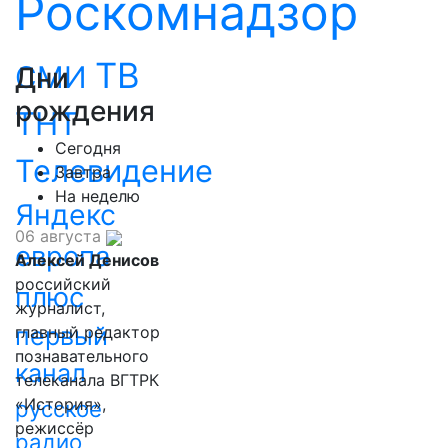
Роскомнадзор
ТВ
СМИ
Дни
рождения
ТНТ
Сегодня
Телевидение
Завтра
На неделю
Яндекс
06 августа
европа
Алексей Денисов
российский
плюс
журналист,
первый
главный редактор
познавательного
канал
телеканала ВГТРК
«История»,
русское
режиссёр
радио