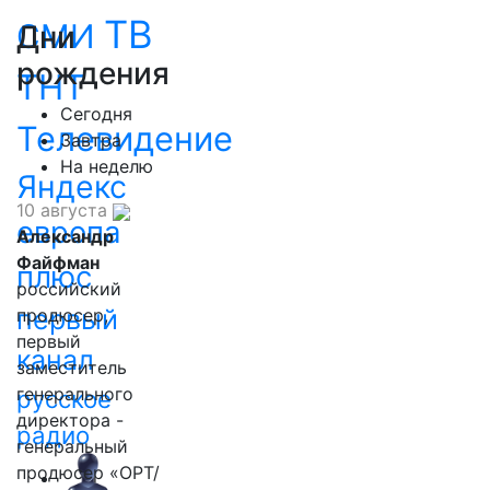
ТВ
СМИ
Дни
рождения
ТНТ
Сегодня
Телевидение
Завтра
На неделю
Яндекс
10 августа
европа
Александр
Файфман
плюс
российский
первый
продюсер,
первый
канал
заместитель
генерального
русское
директора -
радио
генеральный
продюсер «ОРТ/