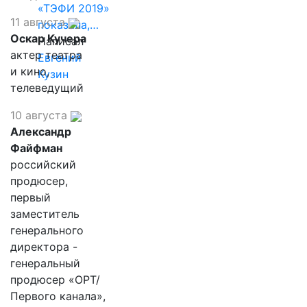
«ТЭФИ 2019»
11 августа
показала,…
Оскар Кучера
Написал
актер театра
Евгений
и кино,
Кузин
телеведущий
10 августа
Александр
Файфман
российский
продюсер,
первый
заместитель
генерального
директора -
генеральный
продюсер «ОРТ/
Первого канала»,