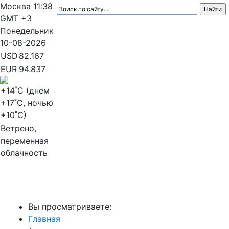
Москва
11:38
GMT +3
Понедельник
10-08-2026
USD
82.167
EUR
94.837
+14
˚C (днем
+17
˚C, ночью
+10
˚C)
Ветрено,
переменная
облачность
МедиаПрофи
Вы просматриваете:
Главная