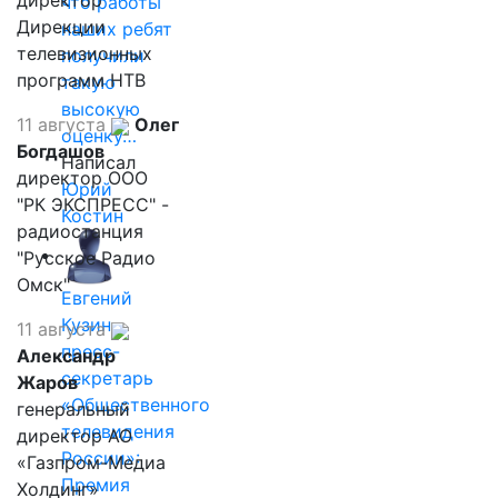
директор
что работы
Дирекции
наших ребят
телевизионных
получили
программ НТВ
такую
высокую
11 августа
Олег
оценку…
Богдашов
Написал
директор ООО
Юрий
"РК ЭКСПРЕСС" -
Костин
радиостанция
"Русское Радио
Омск"
Евгений
Кузин,
11 августа
пресс-
Александр
секретарь
Жаров
«Общественного
генеральный
телевидения
директор АО
России»:
«Газпром-Медиа
Премия
Холдинг»