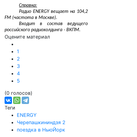
Справка:
Радио ENERGY вещает на 104,2
FM (частота в Москве).
Входит в состав ведущего
российского радиохолдинга - ВКПМ.
Оцените материал
1
2
3
4
5
(0 голосов)
Теги
ENERGY
Черепашкининдзя 2
поездка в НьюЙорк