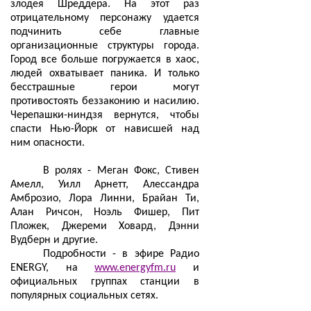
злодея Шреддера. На этот раз
отрицательному персонажу удается
подчинить себе главные
организационные структуры города.
Город все больше погружается в хаос,
людей охватывает паника. И только
бесстрашные герои могут
противостоять беззаконию и насилию.
Черепашки-ниндзя вернутся, чтобы
спасти Нью-Йорк от нависшей над
ним опасности.
В ролях - Меган Фокс, Стивен
Амелл, Уилл Арнетт, Алессандра
Амброзио, Лора Линни, Брайан Ти,
Алан Ричсон, Ноэль Фишер, Пит
Пложек, Джереми Ховард, Дэнни
Вудберн и другие.
Подробности - в эфире Радио
ENERGY, на
www.energyfm.ru
и
официальных группах станции в
популярных социальных сетях.