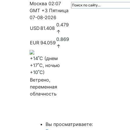
Москва
02:07
GMT +3
Пятница
07-08-2026
0.479
USD
81.408
↑
0.869
EUR
94.059
↑
+14
˚C (днем
+17
˚C, ночью
+10
˚C)
Ветрено,
переменная
облачность
МедиаПрофи
Главное
Медиарыно
Вы просматриваете: