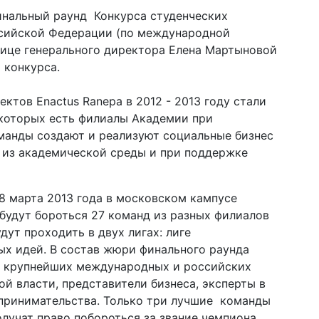
инальный раунд Конкурса студенческих
ссийской Федерации (по международной
лице генерального директора Елена Мартыновой
 конкурса.
ктов Enactus Ranepa в 2012 - 2013 году стали
 которых есть филиалы Академии при
оманды создают и реализуют социальные бизнес
 из академической среды и при поддержке
8 марта 2013 года в московском кампусе
 будут бороться 27 команд из разных филиалов
ут проходить в двух лигах: лиге
ых идей. В состав жюри финального раунда
и крупнейших международных и российских
й власти, представители бизнеса, эксперты в
принимательства. Только три лучшие команды
олучат право побороться за звание чемпиона