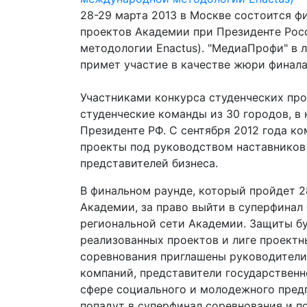
28-29 марта 2013 в Москве состоится ф
проектов Академии при Президенте Ро
методологии Enactus). "МедиаПрофи" в 
примет участие в качестве жюри финала
Участниками конкурса студенческих прое
студенческие команды из 30 городов, в
Президенте РФ. С сентября 2012 года к
проекты под руководством наставников
представителей бизнеса.
В финальном раунде, который пройдет 2
Академии, за право выйти в суперфинал
региональной сети Академии. Защиты буд
реализованных проектов и лиге проектн
соревнования приглашены руководител
компаний, представители государственно
сфере социального и молодежного пред
попадут в суперфинал соревнования и п