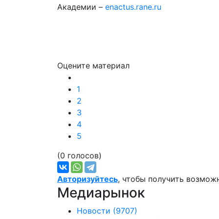
Академии –
enactus.rane.ru
Оцените материал
1
2
3
4
5
(0 голосов)
Авторизуйтесь
, чтобы получить возмож
Медиарынок
Новости
(9707)