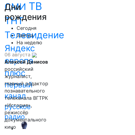
ТВ
СМИ
Дни
рождения
ТНТ
Сегодня
Телевидение
Завтра
На неделю
Яндекс
06 августа
европа
Алексей Денисов
российский
плюс
журналист,
первый
главный редактор
познавательного
канал
телеканала ВГТРК
«История»,
русское
режиссёр
радио
документального
кино