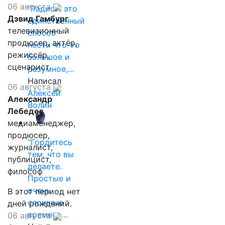
06 августа
"Радио - это
Дэвид Гамбург
единственный
телевизионный
способ
продюсер, актёр,
нести что-то
режиссёр,
большое и
сценарист
разумное,…
Написал
06 августа
Алексей
Александр
Волин
Лебедев
медиаменеджер,
продюсер,
"Гордитесь
журналист,
тем, что вы
публицист,
делаете.
философ
Простые и
очень
В этот период нет
сложные
дней рождений.
времена…
06 августа