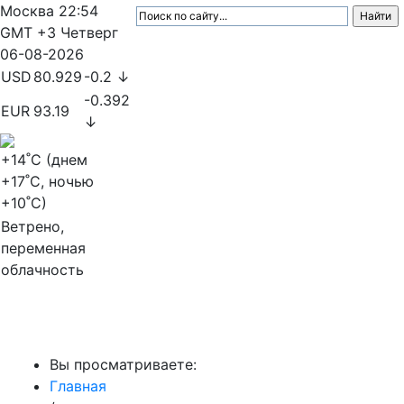
Москва
22:54
GMT +3
Четверг
06-08-2026
USD
80.929
-0.2 ↓
-0.392
EUR
93.19
↓
+14
˚C (днем
+17
˚C, ночью
+10
˚C)
Ветрено,
переменная
облачность
МедиаПрофи
Вы просматриваете:
Главная