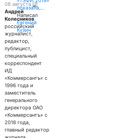
«ТЭФИ 2019»
08 августа
показала,…
Андрей
Написал
Колесников
Евгений
российский
Кузин
журналист,
редактор,
публицист,
специальный
корреспондент
ИД
«Коммерсантъ» с
1996 года и
заместитель
генерального
директора ОАО
«Коммерсантъ» с
2018 года,
главный редактор
журнала