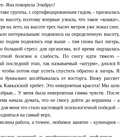
ее. Яна покорила Эльбрус!
оставе группы, с сертифицированным гидом, - призналась
ую высоту, поэтому впервые узнала, что такое «кошки»,
ря на лето, на высоте трех тысяч метров уже лежал снег,
было интервальным: поднялись на определенную высоту,
ко подом поднялись еще выше – там снова был лагерь,
то большой стресс для организма, всё время ощущалась
сотной болезни и слабость. По снегу идти тяжело –
й последний этап, так называемый «штурм», длился 8
чтобы потом еще успеть спустить обратно в лагерь. Я
и буквально захлёбывалась от восторга. Вижу рассвет
есь Кавказский хребет. Это невероятная красота! Мы шли
обрыв... У меня была невероятная гамма чувств. После
емя начала думать, что не смогу дойти до вершины – а
 для меня это стало настоящей психологичной победой –
подняться на самый верх.
лина работа, а точнее, любимое занятие – кулинария –
изнался ведущий и профессиональный шеф-повар. –