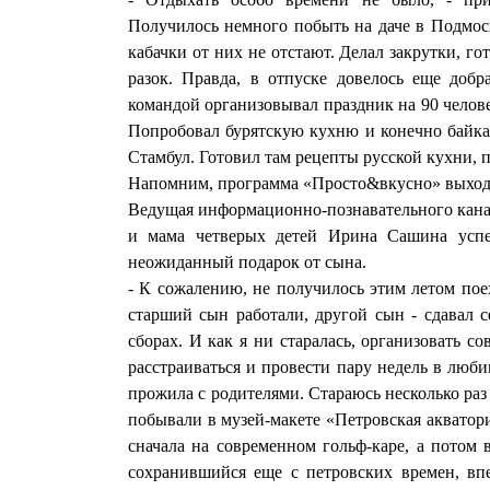
Получилось немного побыть на даче в Подмоск
кабачки от них не отстают. Делал закрутки, го
разок. Правда, в отпуске довелось еще добр
командой организовывал праздник на 90 челове
Попробовал бурятскую кухню и конечно байкал
Стамбул. Готовил там рецепты русской кухни, п
Напомним, программа «Просто&вкусно» выходит
Ведущая информационно-познавательного канал
и мама четверых детей Ирина Сашина усп
неожиданный подарок от сына.
- К сожалению, не получилось этим летом поех
старший сын работали, другой сын - сдавал 
сборах. И как я ни старалась, организовать с
расстраиваться и провести пару недель в люби
прожила с родителями. Стараюсь несколько раз
побывали в музей-макете «Петровская акватори
сначала на современном гольф-каре, а потом 
сохранившийся еще с петровских времен, вп