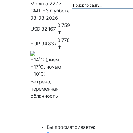
Москва
22:17
GMT +3
Суббота
08-08-2026
0.759
USD
82.167
↑
0.778
EUR
94.837
↑
+14
˚C (днем
+17
˚C, ночью
+10
˚C)
Ветрено,
переменная
облачность
МедиаПрофи
Главное
Медиарыно
Вы просматриваете: