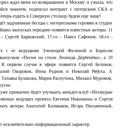
из ждал меня по возвращении в Москву: я узнала, что
йся хоккеем, подписал контракт с питерским СКА и
Теперь ездить в Северную столицу будем еще чаще!
дёт задушевные беседы с интересными героями в студии
йших выпусках передачи появятся известные актеры: 11
– Сергей Барковский, 17-го – Павел Сафонов, 18-го -
сте с ее ведущими Элеонорой Филиной и Борисом
выпуском «Песни на стихи Леонида Дербенёва», а 19
 В первом случае в эфире появятся Сергей Беликов,
алий Окороков, Инна Рудник и Николай Рябуха. А
т Татьяна Буланова, Мария Распутина, Михаил Муромов,
ругие.
 уже привычно будет улучшать анекдот-клуб «Нехмурые
оянных ведущих проекта Евгения Никишина и Сергея
ывать актеры Анатолий Калмыков, Игорь Письменный,
ит исключительно информационный характер.