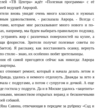
телей «ТВ Центра» ждёт «Полезная программа» с её
гией ведущей Авророй.
ители вновь увидят очень много классных и нужных
ным удовольствием, - рассказала Аврора. - Всегда с
тами, которые мне рассказывают много нового и по-
ах, например, мы будем выбирать правильную подушку,
 устранять жир с различных поверхностей на кухне, а
ощи флористов. Зрители получат полезные советы по
ется). Я расскажу, как восстановить осанку, вернуть
 по стилю - знаю, их особенно любят зрительницы.
ия ей самой пригодятся сейчас как никогда: Аврора
квартиры.
сил отнимает ремонт, который я начала делать летом и
 Правда, удалось и немного отдохнуть. Дважды за лето я
чала с подругами, а потом с супругом и дочкой. А еще
где гостила у подруги. Да и в Москве удалось «зацепить»
ринками, множеством открытых веранд и бесконечными
оей собакой.
на Савина, отвечающая в передаче за рубрику «Сад и