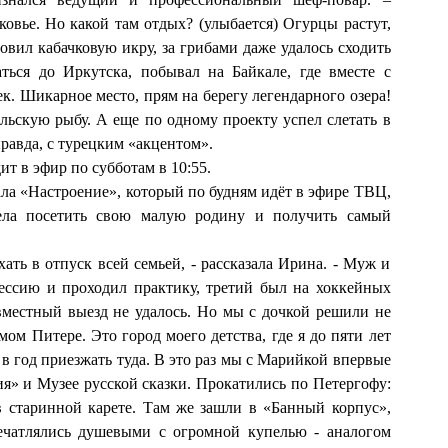
овье. Но какой там отдых? (улыбается) Огурцы растут,
товил кабачковую икру, за грибами даже удалось сходить
аться до Иркутска, побывал на Байкале, где вместе с
к. Шикарное место, прям на берегу легендарного озера!
ьскую рыбу. А еще по одному проекту успел слетать в
равда, с турецким «акцентом».
 в эфир по субботам в 10:55.
а «Настроение», который по будням идёт в эфире ТВЦ,
ела посетить свою малую родину и получить самый
ать в отпуск всей семьей, - рассказала Ирина. - Муж и
сессию и проходил практику, третий был на хоккейных
овместный выезд не удалось. Но мы с дочкой решили не
мом Питере. Это город моего детства, где я до пяти лет
 в год приезжать туда. В это раз мы с Марийкой впервые
я» и Музее русской сказки. Прокатились по Петергофу:
в старинной карете. Там же зашли в «Банный корпус»,
ечатлялись душевыми с огромной купелью - аналогом