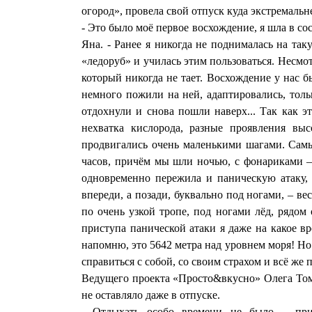
огород», провела свой отпуск куда экстремальн
- Это было моё первое восхождение, я шла в с
Яна. - Ранее я никогда не поднималась на так
«ледоруб» и училась этим пользоваться. Несмот
который никогда не тает. Восхождение у нас 
немного пожили на ней, адаптировались, толь
отдохнули и снова пошли наверх... Так как э
нехватка кислорода, разные проявления вы
продвигались очень маленькими шагами. Самы
часов, причём мы шли ночью, с фонариками – 
одновременно пережила и паническую атаку, 
впереди, а позади, буквально под ногами, – в
по очень узкой тропе, под ногами лёд, рядом 
приступа панической атаки я даже на какое вр
напомню, это 5642 метра над уровнем моря! Но
справиться с собой, со своим страхом и всё же 
Ведущего проекта «Просто&вкусно» Олега Томи
не оставляло даже в отпуске.
- Отдыхать особо времени не было, - пр