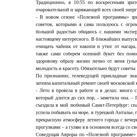
Традиционно, в 10:55 по воскресеньям зри
очаровательной и заряжающей всех своей энер
- В новом сезоне «Полезной программы» зр
советов, которыми я сама пользуюсь с огром
большой радостью общаюсь с нашими экспер
настоящему интересного. В ближайших выпуск
очищать чайник от накипи и утюг от нагара,
также сами соберем осенний букет без пом
здоровому образу жизни лично от меня (улыба
молодость и красоту. Обязательно будут советы
По признанию, телеведущей прикладные знан
затеяла капитальный ремонт своей московской 
- Лето я провела в работе и в делах: много 
который длится до сих пор, - заметила она. –
съездила в мой любимый Санкт-Петербург: сна
успела побывать на море, в турецкой Анталье, 
прекрасную атмосферу летнего города с вече
прогулками – а гуляю я в основном всегда со св
Соведущая Авроры по «Полезной программе» Я