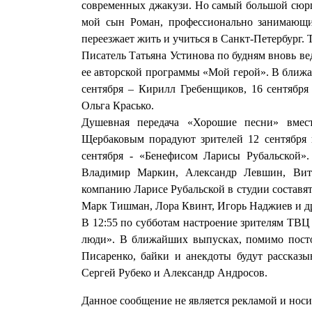
современных джакузи. Но самый большой сюрпр
мой сын Роман, профессионально занимающи
переезжает жить и учиться в Санкт-Петербург. 
Писатель Татьяна Устинова по будням вновь ве
ее авторской программы «Мой герой». В ближа
сентября – Кирилл Гребенщиков, 16 сентября 
Ольга Красько.
Душевная передача «Хорошие песни» вме
Щербаковым порадуют зрителей 12 сентября 
сентября - «Бенефисом Ларисы Рубальской».
Владимир Маркин, Александр Левшин, Вит
компанию Ларисе Рубальской в студии составя
Марк Тишман, Лора Квинт, Игорь Наджиев и д
В 12:55 по субботам настроение зрителям ТВЦ
люди». В ближайших выпусках, помимо пост
Писаренко, байки и анекдоты будут рассказ
Сергей Рубеко и Александр Андросов.
Данное сообщение не является рекламой и нос