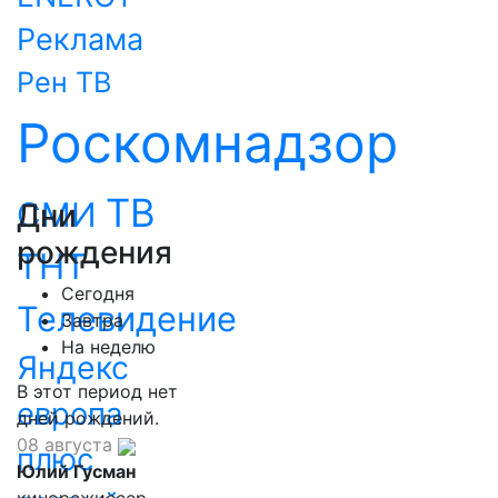
Реклама
Рен ТВ
Роскомнадзор
ТВ
СМИ
Дни
рождения
ТНТ
Сегодня
Телевидение
Завтра
На неделю
Яндекс
В этот период нет
европа
дней рождений.
08 августа
плюс
Юлий Гусман