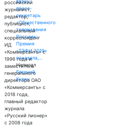
Кузин,
российский
пресс-
журналист,
секретарь
редактор,
«Общественного
публицист,
телевидения
специальный
России»:
корреспондент
Премия
ИД
«ТЭФИ 2019»
«Коммерсантъ» с
показала,…
1996 года и
Написал
заместитель
Евгений
генерального
Кузин
директора ОАО
«Коммерсантъ» с
2018 года,
главный редактор
журнала
«Русский пионер»
с 2008 года