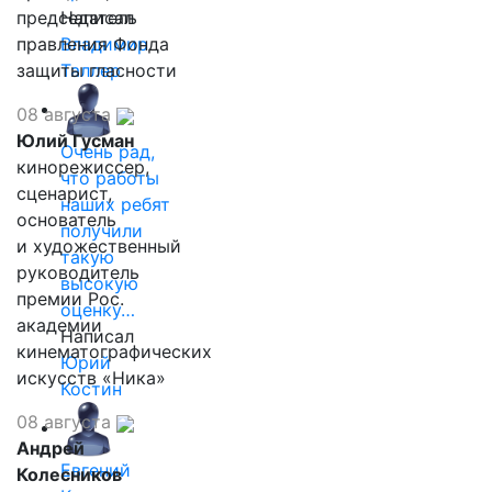
председатель
Написал
правления Фонда
Владимир
защиты гласности
Таллер
08 августа
Юлий Гусман
Очень рад,
кинорежиссер,
что работы
сценарист,
наших ребят
основатель
получили
и художественный
такую
руководитель
высокую
премии Рос.
оценку…
академии
Написал
кинематографических
Юрий
искусств «Ника»
Костин
08 августа
Андрей
Евгений
Колесников