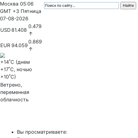
Москва
05:06
GMT +3
Пятница
07-08-2026
0.479
USD
81.408
↑
0.869
EUR
94.059
↑
+14
˚C (днем
+17
˚C, ночью
+10
˚C)
Ветрено,
переменная
облачность
МедиаПрофи
Вы просматриваете: