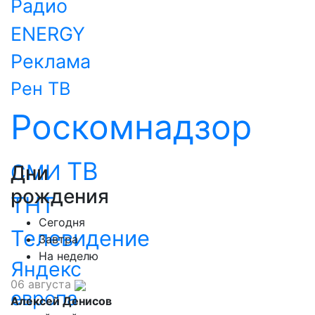
Радио
ENERGY
Реклама
Рен ТВ
Роскомнадзор
ТВ
СМИ
Дни
рождения
ТНТ
Сегодня
Телевидение
Завтра
На неделю
Яндекс
06 августа
европа
Алексей Денисов