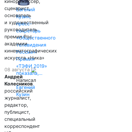
кинорежиссер,
сценарист,
Евгений
основатель
Кузин,
и художественный
пресс-
руководитель
секретарь
премии Рос.
«Общественного
академии
телевидения
кинематографических
России»:
искусств «Ника»
Премия
«ТЭФИ 2019»
08 августа
показала,…
Андрей
Написал
Колесников
Евгений
российский
Кузин
журналист,
редактор,
публицист,
специальный
корреспондент