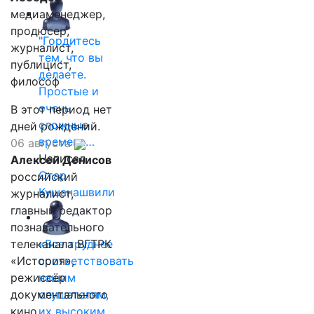
медиаменеджер,
продюсер,
"Гордитесь
журналист,
тем, что вы
публицист,
делаете.
философ
Простые и
очень
В этот период нет
сложные
дней рождений.
времена…
06 августа
Написал
Алексей Денисов
Отар
российский
Кушанашвили
журналист,
главный редактор
познавательного
телеканала ВГТРК
«Все труднее
«История»,
соответствовать
режиссёр
нашим
документального
слушателям,
кино
их высоким