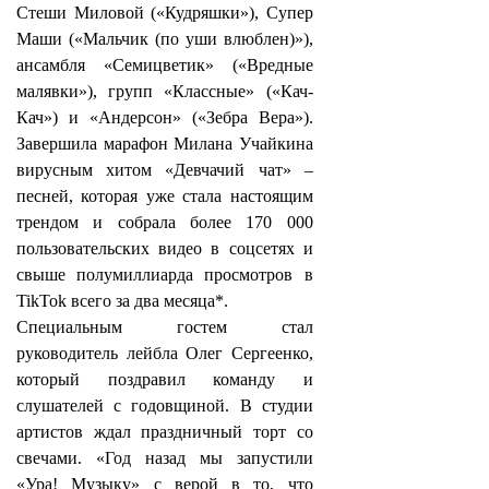
Стеши Миловой («Кудряшки»), Супер
Маши («Мальчик (по уши влюблен)»),
ансамбля «Семицветик» («Вредные
малявки»), групп «Классные» («Кач-
Кач») и «Андерсон» («Зебра Вера»).
Завершила марафон Милана Учайкина
вирусным хитом «Девчачий чат» –
песней, которая уже стала настоящим
трендом и собрала более 170 000
пользовательских видео в соцсетях и
свыше полумиллиарда просмотров в
TikTok всего за два месяца*.
Специальным гостем стал
руководитель лейбла Олег Сергеенко,
который поздравил команду и
слушателей с годовщиной. В студии
артистов ждал праздничный торт со
свечами. «Год назад мы запустили
«Ура! Музыку» с верой в то, что