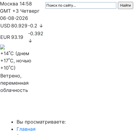
Москва
14:58
GMT +3
Четверг
06-08-2026
USD
80.929
-0.2 ↓
-0.392
EUR
93.19
↓
+14
˚C (днем
+17
˚C, ночью
+10
˚C)
Ветрено,
переменная
облачность
МедиаПрофи
Вы просматриваете:
Главная