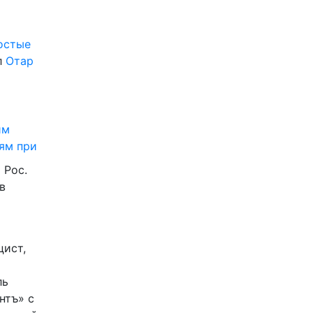
ростые
л
Отар
им
ям при
 Рос.
в
цист,
ль
нтъ» с