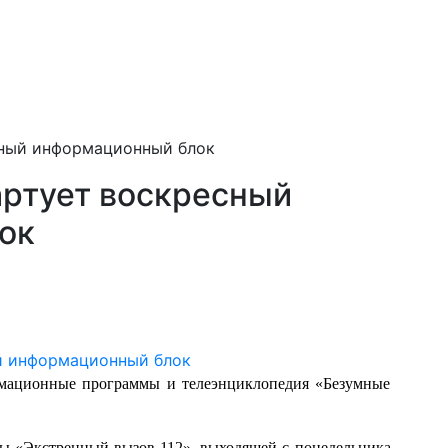
сный информационный блок
артует воскресный
ок
мационные программы и телеэнциклопедия «Безумные
мы «Экстренный вызов 112», выходящей с понедельника