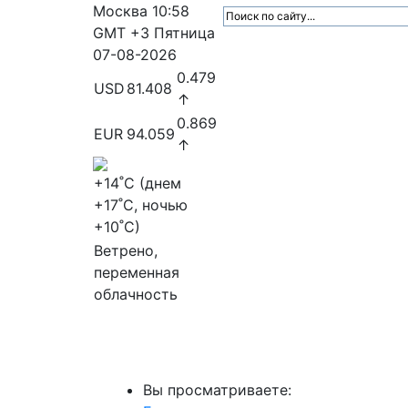
Москва
10:58
GMT +3
Пятница
07-08-2026
0.479
USD
81.408
↑
0.869
EUR
94.059
↑
+14
˚C (днем
+17
˚C, ночью
+10
˚C)
Ветрено,
переменная
облачность
МедиаПрофи
Главное
Медиарыно
Вы просматриваете: