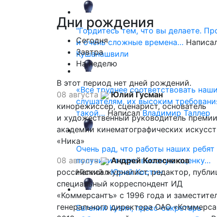
Дни
рождения
"Гордитесь тем, что вы делаете. П
Сегодня
и очень сложные времена…
Написа
Завтра
Кушанашвили
На неделю
В этот период нет дней рождений.
«Все труднее соответствовать наш
08 августа
Юлий Гусман
слушателям, их высоким требовани
кинорежиссер, сценарист, основатель
такой…
Написал
Владимир Таллер
и художественный руководитель премии
академии кинематографических искусст
«Ника»
Очень рад, что работы наших ребят
08 августа
получили такую высокую оценку…
Андрей Колесников
российский журналист, редактор, публи
Написал
Юрий Костин
специальный корреспондент ИД
«Коммерсантъ» с 1996 года и заместите
генерального директора ОАО «Коммерса
Евгений Кузин, пресс-секретарь