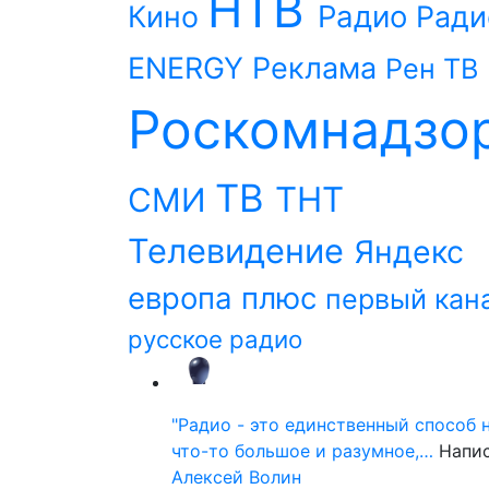
НТВ
Радио
Кино
Ради
ENERGY
Реклама
Рен ТВ
Роскомнадзо
ТВ
ТНТ
СМИ
Телевидение
Яндекс
европа плюс
первый кан
русское радио
"Радио - это единственный способ 
что-то большое и разумное,…
Напи
Алексей Волин