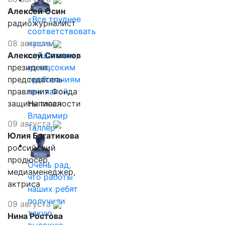
Алексей Осин
«Все труднее
радиожурналист
соответствовать
08 августа
нашим
Алексей Симонов
слушателям,
президент,
их высоким
председатель
требованиям
правления Фонда
при такой…
защиты гласности
Написал
Владимир
09 августа
Таллер
Юлия Богатикова
российский
продюсер,
Очень рад,
медиаменеджер,
что работы
актриса
наших ребят
получили
09 августа
такую
Нина Ростова