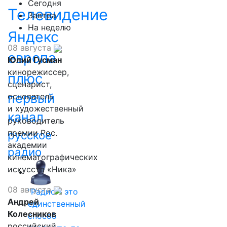
Сегодня
Телевидение
Завтра
На неделю
Яндекс
08 августа
европа
Юлий Гусман
кинорежиссер,
плюс
сценарист,
первый
основатель
и художественный
канал
руководитель
премии Рос.
русское
академии
радио
кинематографических
искусств «Ника»
08 августа
"Радио - это
Андрей
единственный
Колесников
способ
российский