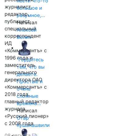
нести что-то
журналист,
большое и
редактор,
разумное,…
публицист,
Написал
специальный
Алексей
корреспондент
Волин
ИД
«Коммерсантъ» с
1996 года и
"Гордитесь
заместитель
тем, что вы
генерального
делаете.
директора ОАО
Простые и
«Коммерсантъ» с
очень
2018 года,
сложные
главный редактор
времена…
журнала
Написал
«Русский пионер»
Отар
с 2008 года
Кушанашвили
08 августа