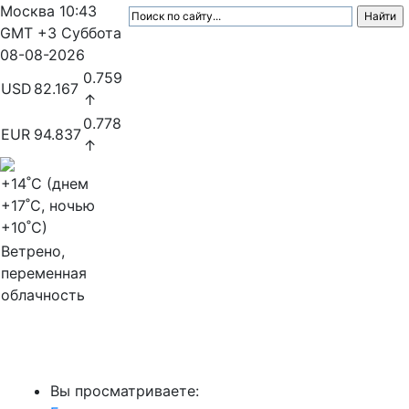
Москва
10:43
GMT +3
Суббота
08-08-2026
0.759
USD
82.167
↑
0.778
EUR
94.837
↑
+14
˚C (днем
+17
˚C, ночью
+10
˚C)
Ветрено,
переменная
облачность
МедиаПрофи
Вы просматриваете: