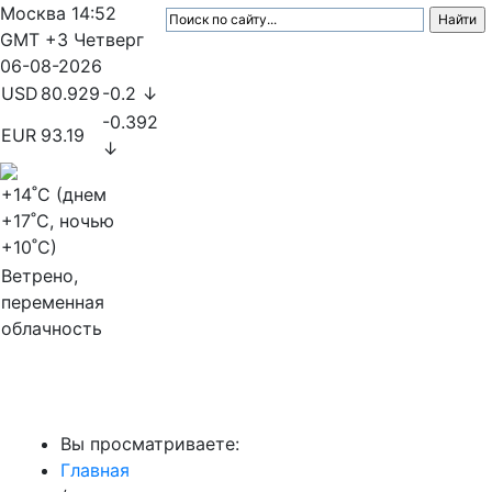
Москва
14:52
GMT +3
Четверг
06-08-2026
USD
80.929
-0.2 ↓
-0.392
EUR
93.19
↓
+14
˚C (днем
+17
˚C, ночью
+10
˚C)
Ветрено,
переменная
облачность
МедиаПрофи
Вы просматриваете:
Главная