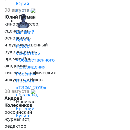
Юрий
08 августа
Костин
Юлий Гусман
кинорежиссер,
сценарист,
Евгений
основатель
Кузин,
и художественный
пресс-
руководитель
секретарь
премии Рос.
«Общественного
академии
телевидения
кинематографических
России»:
искусств «Ника»
Премия
«ТЭФИ 2019»
08 августа
показала,…
Андрей
Написал
Колесников
Евгений
российский
Кузин
журналист,
редактор,