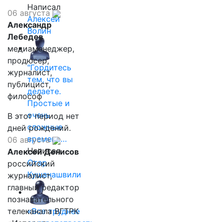
Написал
06 августа
Алексей
Александр
Волин
Лебедев
медиаменеджер,
продюсер,
"Гордитесь
журналист,
тем, что вы
публицист,
делаете.
философ
Простые и
очень
В этот период нет
сложные
дней рождений.
времена…
06 августа
Написал
Алексей Денисов
Отар
российский
Кушанашвили
журналист,
главный редактор
познавательного
телеканала ВГТРК
«Все труднее