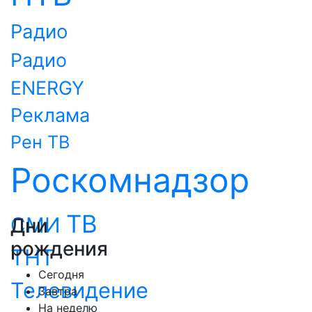
Радио
Радио
ENERGY
Реклама
Рен ТВ
Роскомнадзор
ТВ
СМИ
Дни
рождения
ТНТ
Сегодня
Телевидение
Завтра
На неделю