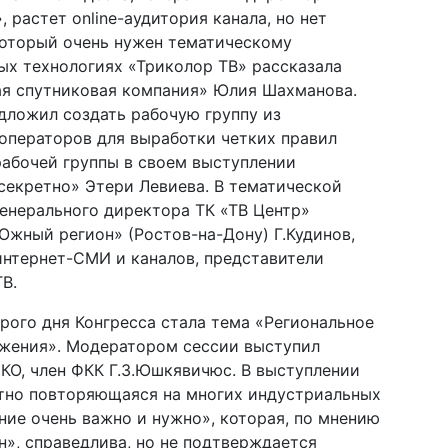
 растет online-аудитория канала, но нет
который очень нужен тематическому
ых технологиях «Триколор ТВ» рассказала
ая спутниковая компания» Юлия Шахманова.
дложил создать рабочую группу из
операторов для выработки четких правил
рабочей группы в своем выступлении
секретно» Этери Левиева. В тематической
енерального директора ТК «ТВ Центр»
Южный регион» (Ростов-на-Дону) Г.Кудинов,
интернет-СМИ и каналов, представители
В.
ого дня Конгресса стала тема «Региональное
жения». Модератором сессии выступил
КО, член ФКК Г.З.Юшкявичюс. В выступлении
атно повторяющаяся на многих индустриальных
ние очень важно и нужно», которая, по мнению
», справедлива, но не подтверждается