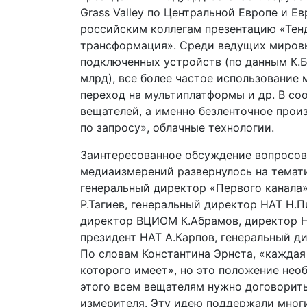
Grass Valley по Центральной Европе и Е
российским коллегам презентацию «Тен
трансформация». Среди ведущих мировы
подключенных устройств (по данным К.Бр
млрд), все более частое использование
переход на мультиплатформы и др. В со
вещателей, а именно безленточное прои
по запросу», облачные технологии.
Заинтересованное обсуждение вопросов,
медиаизмерений развернулось на темати
генеральный директор «Первого канала»
Р.Тагиев, генеральный директор НАТ Н.П
директор ВЦИОМ К.Абрамов, директор НВ
президент НАТ А.Карпов, генеральный д
По словам Константина Эрнста, «каждая
которого имеет», но это положение нео
этого всем вещателям нужно договорить
измерителя. Эту идею поддержали мног