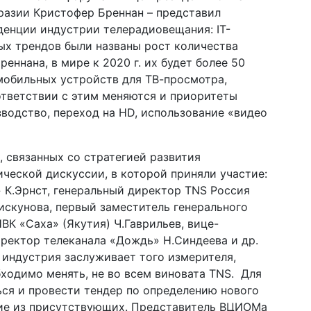
вразии Кристофер Бреннан – представил
денции индустрии телерадиовещания: IT-
х трендов были названы рост количества
еннана, в мире к 2020 г. их будет более 50
 мобильных устройств для ТВ-просмотра,
ответствии с этим меняются и приоритеты
зводство, переход на HD, использование «видео
 связанных со стратегией развития
ческой дискуссии, в которой приняли участие:
 К.Эрнст, генеральный директор TNS Россия
искунова, первый заместитель генерального
К «Саха» (Якутия) Ч.Гаврильев, вице-
иректор телеканала «Дождь» Н.Синдеева и др.
 индустрия заслуживает того измерителя,
бходимо менять, не во всем виновата TNS. Для
ся и провести тендер по определению нового
ие из присутствующих. Представитель ВЦИОМа