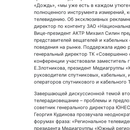
«Дождь», «мы уже есть в каждом утюге»,
полноценного инструмента измерений, 
телевидению. Об эксклюзивных рекламн
директор по контенту ЗАО «Национальн
Вице-президент АКТР Михаил Силин пре
представителей вещателей и кабельных 
поведения на рынке. Поддержала идею 
генеральный директор ТК «Совершенно 
конференции участвовали заместитель г
Е.Злотникова, президент Медиагруппы «
руководители спутниковых, кабельных, 
операторов спутникового и кабельного Т
Завершающей дискуссионной темой втор
телерадиовещание – проблемы и предло
советник генерального директора ЮНЕС
Георгия Кудинова прозвучала неоднокр
форумах фраза: «Региональное телевиде
президента Медиагруппы «Южный регион