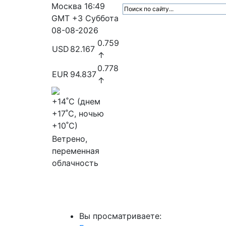
Москва
16:49
GMT +3
Суббота
08-08-2026
0.759
USD
82.167
↑
0.778
EUR
94.837
↑
+14
˚C (днем
+17
˚C, ночью
+10
˚C)
Ветрено,
переменная
облачность
МедиаПрофи
Главное
Медиарыно
Вы просматриваете: