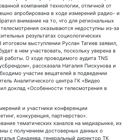
ованной компанией технологии, отличной от
пешно апробирована в ходе измерений радио- и
ратил внимание на то, что для региональных
 телесмотрения оказываются недоступны из-за
жительных результатах социологических
В итоговом выступлении Руслан Тагиев заявил,
будет в нем участвовать, поскольку уверена в
й работы. О ходе проводимого аудита TNS
РусБрендом», рассказала Наталия Пискунова и
обходимо участие вещателей в подведении
итель Аналитического центра ГК «Видео
ил доклад «Особенности телесмотрения в
мерений и участники конференции
етинг, конкуренция, партнерство».
вание тематических каналов на медиарынке, их
ны с получением достоверных данных о
аталья Синдеева, генеральный директор ТК