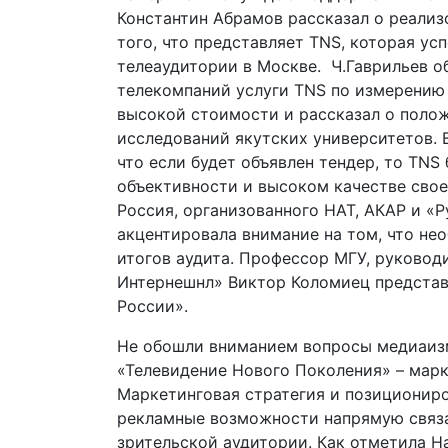
Константин Абрамов рассказал о реализ
того, что представляет TNS, которая ус
телеаудитории в Москве. Ч.Гаврильев об
телекомпаний услуги TNS по измерению
высокой стоимости и рассказал о поло
исследований якутских университетов. 
что если будет объявлен тендер, то TNS 
объективности и высоком качестве свое
Россия, организованного НАТ, АКАР и «
акцентировала внимание на том, что не
итогов аудита. Профессор МГУ, руковод
Интернешнл» Виктор Коломиец представ
России».
Не обошли вниманием вопросы медиаиз
«Телевидение Нового Поколения» – марк
Маркетинговая стратегия и позициониро
рекламные возможности напрямую связа
зрительской аудитории. Как отметила Н