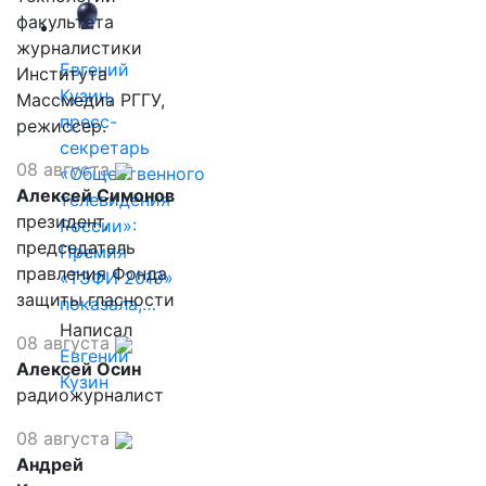
факультета
журналистики
Евгений
Института
Кузин,
Массмедиа РГГУ,
пресс-
режиссер.
секретарь
08 августа
«Общественного
Алексей Симонов
телевидения
президент,
России»:
председатель
Премия
правления Фонда
«ТЭФИ 2019»
защиты гласности
показала,…
Написал
08 августа
Евгений
Алексей Осин
Кузин
радиожурналист
08 августа
Андрей