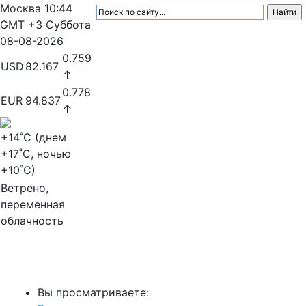
Москва
10:44
GMT +3
Суббота
08-08-2026
0.759
USD
82.167
↑
0.778
EUR
94.837
↑
+14
˚C (днем
+17
˚C, ночью
+10
˚C)
Ветрено,
переменная
облачность
МедиаПрофи
Вы просматриваете: