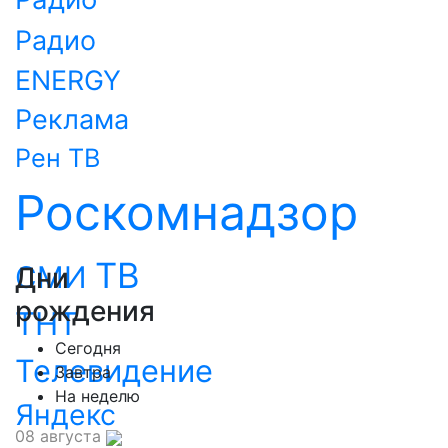
Радио
ENERGY
Реклама
Рен ТВ
Роскомнадзор
ТВ
СМИ
Дни
рождения
ТНТ
Сегодня
Телевидение
Завтра
На неделю
Яндекс
08 августа