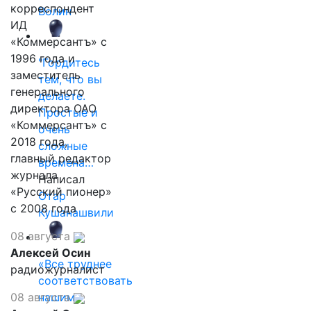
корреспондент
Волин
ИД
«Коммерсантъ» с
1996 года и
"Гордитесь
заместитель
тем, что вы
генерального
делаете.
директора ОАО
Простые и
«Коммерсантъ» с
очень
2018 года,
сложные
главный редактор
времена…
журнала
Написал
«Русский пионер»
Отар
с 2008 года
Кушанашвили
08 августа
Алексей Осин
«Все труднее
радиожурналист
соответствовать
08 августа
нашим