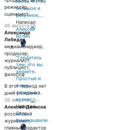
продюсер, актёр,
нести что-то
режиссёр,
большое и
сценарист
разумное,…
Написал
06 августа
Алексей
Александр
Волин
Лебедев
медиаменеджер,
продюсер,
"Гордитесь
журналист,
тем, что вы
публицист,
делаете.
философ
Простые и
очень
В этот период нет
сложные
дней рождений.
времена…
06 августа
Написал
Алексей Денисов
Отар
российский
Кушанашвили
журналист,
главный редактор