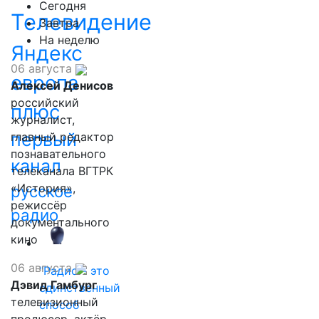
Сегодня
Телевидение
Завтра
На неделю
Яндекс
06 августа
европа
Алексей Денисов
российский
плюс
журналист,
первый
главный редактор
познавательного
канал
телеканала ВГТРК
«История»,
русское
режиссёр
радио
документального
кино
06 августа
"Радио - это
Дэвид Гамбург
единственный
телевизионный
способ