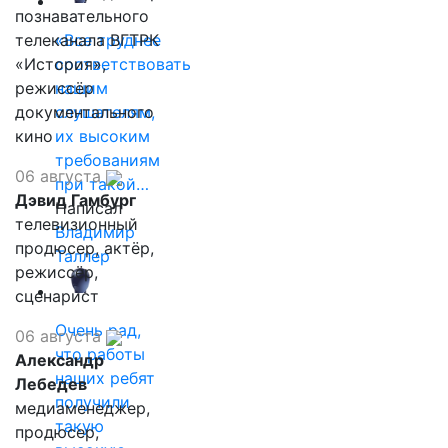
познавательного
телеканала ВГТРК
«Все труднее
«История»,
соответствовать
режиссёр
нашим
документального
слушателям,
кино
их высоким
требованиям
06 августа
при такой…
Дэвид Гамбург
Написал
телевизионный
Владимир
продюсер, актёр,
Таллер
режиссёр,
сценарист
Очень рад,
06 августа
что работы
Александр
наших ребят
Лебедев
получили
медиаменеджер,
такую
продюсер,