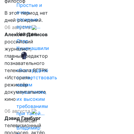
философ
Простые и
очень
В этот период нет
сложные
дней рождений.
времена…
06 августа
Написал
Алексей Денисов
Отар
российский
Кушанашвили
журналист,
главный редактор
познавательного
телеканала ВГТРК
«Все труднее
«История»,
соответствовать
режиссёр
нашим
документального
слушателям,
кино
их высоким
требованиям
06 августа
при такой…
Дэвид Гамбург
Написал
телевизионный
Владимир
продюсер, актёр,