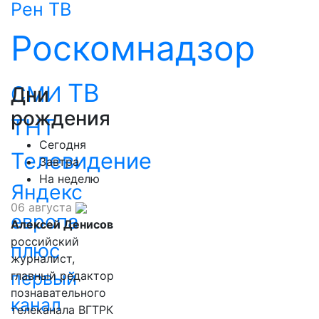
Рен ТВ
Роскомнадзор
ТВ
СМИ
Дни
рождения
ТНТ
Сегодня
Телевидение
Завтра
На неделю
Яндекс
06 августа
европа
Алексей Денисов
российский
плюс
журналист,
первый
главный редактор
познавательного
канал
телеканала ВГТРК