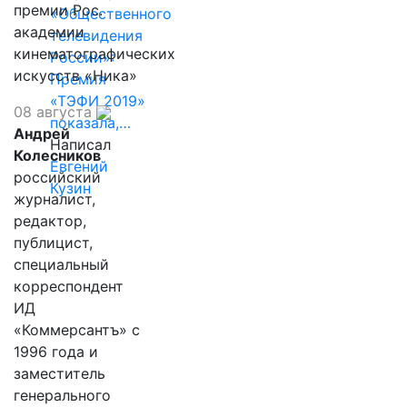
премии Рос.
«Общественного
академии
телевидения
кинематографических
России»:
искусств «Ника»
Премия
«ТЭФИ 2019»
08 августа
показала,…
Андрей
Написал
Колесников
Евгений
российский
Кузин
журналист,
редактор,
публицист,
специальный
корреспондент
ИД
«Коммерсантъ» с
1996 года и
заместитель
генерального