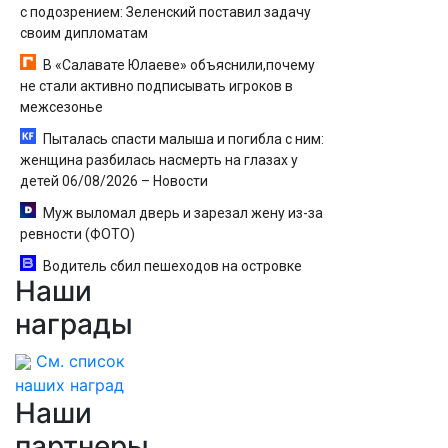
с подозрением: Зеленский поставил задачу
своим дипломатам
В «Салавате Юлаеве» объяснили,почему
не стали активно подписывать игроков в
межсезонье
Пыталась спасти малыша и погибла с ним:
женщина разбилась насмерть на глазах у
детей 06/08/2026 – Новости
Муж выломал дверь и зарезал жену из-за
ревности (ФОТО)
Водитель сбил пешеходов на островке
Наши
безопасности в Омске, пострадали 8 человек -
Новости на Вести.ru
награды
См. список
наших наград
Наши
партнеры