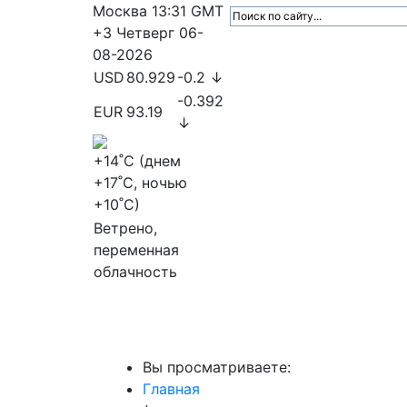
Москва
13:31
GMT
+3
Четверг
06-
08-2026
USD
80.929
-0.2 ↓
-0.392
EUR
93.19
↓
+14
˚C (днем
+17
˚C, ночью
+10
˚C)
Ветрено,
переменная
облачность
МедиаПрофи
Главное
Медиарыно
Вы просматриваете:
Главная