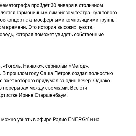
инематографа пройдет 30 января в столичном
является гармоничным симбиозом театра, культового
 рок-концерт с атмосферными композициями группы
ом времени. Это история высоких чувств,
оведь, которая поможет увидеть собственные
 «Гоголь. Начало», сериалам «Метод»,
. В прошлом году Саша Петров создал полностью
жет которого придумал за один вечер. Однако
 в перерывах между съемками. Все эти
артистке Ирине Старшенбаум.
ожно узнать в эфире Радио ENERGY и на