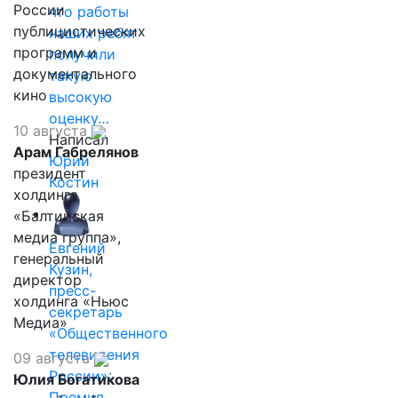
России
что работы
публицистических
наших ребят
программ и
получили
документального
такую
кино
высокую
оценку…
10 августа
Написал
Арам Габрелянов
Юрий
президент
Костин
холдинга
«Балтийская
медиа группа»,
Евгений
генеральный
Кузин,
директор
пресс-
холдинга «Ньюс
секретарь
Медиа»
«Общественного
телевидения
09 августа
России»:
Юлия Богатикова
Премия