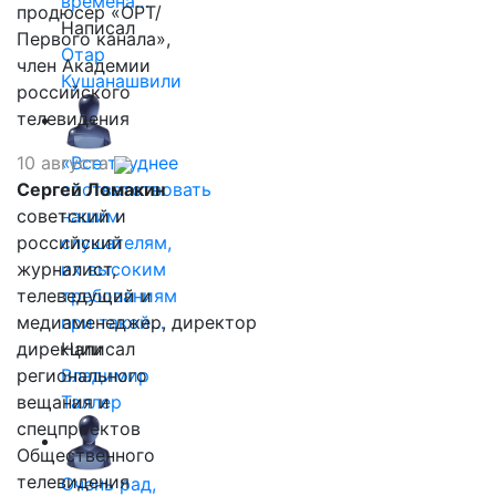
времена…
продюсер «ОРТ/
Написал
Первого канала»,
Отар
член Академии
Кушанашвили
российского
телевидения
10 августа
«Все труднее
Сергей Ломакин
соответствовать
советский и
нашим
российский
слушателям,
журналист,
их высоким
телеведущий и
требованиям
медиаменеджер, директор
при такой…
дирекции
Написал
регионального
Владимир
вещания и
Таллер
спецпроектов
Общественного
телевидения
Очень рад,