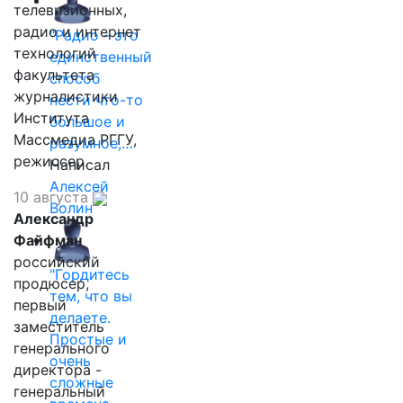
телевизионных,
радио и интернет
"Радио - это
технологий
единственный
факультета
способ
журналистики
нести что-то
Института
большое и
Массмедиа РГГУ,
разумное,…
режиссер.
Написал
Алексей
10 августа
Волин
Александр
Файфман
российский
"Гордитесь
продюсер,
тем, что вы
первый
делаете.
заместитель
Простые и
генерального
очень
директора -
сложные
генеральный