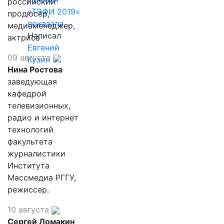
российский
«ТЭФИ 2019»
продюсер,
показала,…
медиаменеджер,
Написал
актриса
Евгений
09 августа
Кузин
Нина Ростова
заведующая
кафедрой
телевизионных,
радио и интернет
технологий
факультета
журналистики
Института
Массмедиа РГГУ,
режиссер.
10 августа
Сергей Ломакин