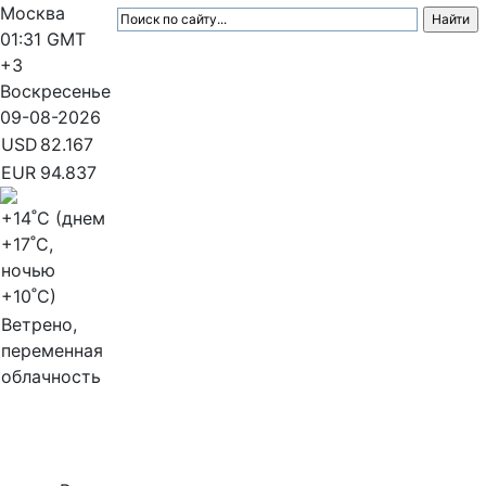
Москва
01:31
GMT
+3
Воскресенье
09-08-2026
USD
82.167
EUR
94.837
+14
˚C (днем
+17
˚C,
ночью
+10
˚C)
Ветрено,
переменная
облачность
МедиаПрофи