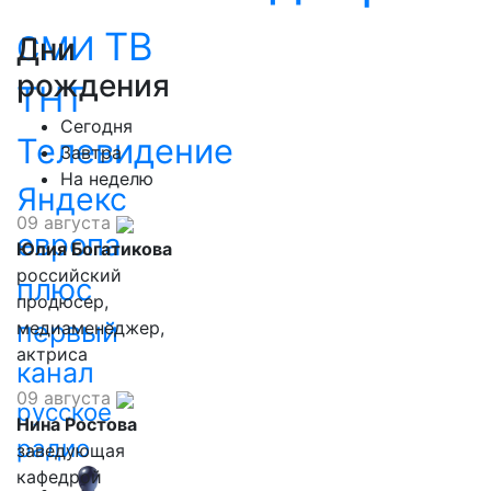
ТВ
СМИ
Дни
рождения
ТНТ
Сегодня
Телевидение
Завтра
На неделю
Яндекс
09 августа
европа
Юлия Богатикова
российский
плюс
продюсер,
первый
медиаменеджер,
актриса
канал
09 августа
русское
Нина Ростова
радио
заведующая
кафедрой