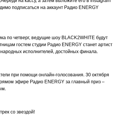
очереди на кассу, а затем выложите его в Instagram
ходимо подписаться на аккаунт Радио ENERGY
ика по четверг, ведущие шоу BLACK2WHITE будут
ятницам гостем студии Радио ENERGY станет артист
т народных исполнителей, достойных финала.
тели при помощи онлайн-голосования. 30 октября
 прямом эфире Радио ENERGY за главный приз –
ым.
рек со звездой!