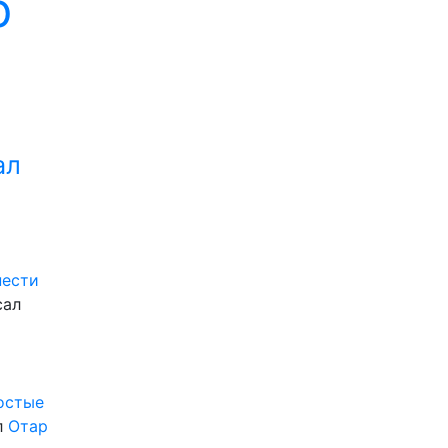
р
ал
нести
сал
ростые
л
Отар