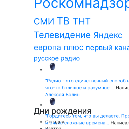
Роскомнадзо
ТВ
ТНТ
СМИ
Телевидение
Яндекс
европа плюс
первый кан
русское радио
"Радио - это единственный способ 
что-то большое и разумное,…
Напи
Алексей Волин
Дни
рождения
"Гордитесь тем, что вы делаете. П
Сегодня
и очень сложные времена…
Написа
Завтра