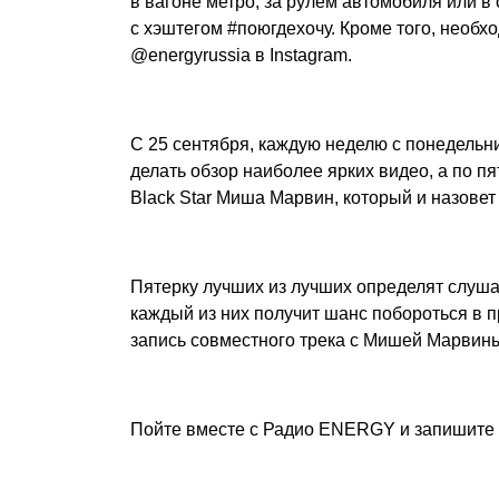
в вагоне метро, за рулем автомобиля или в 
с хэштегом #поюгдехочу. Кроме того, необ
@energyrussia в Instagram.
С 25 сентября, каждую неделю с понедельн
делать обзор наиболее ярких видео, а по п
Black Star Миша Марвин, который и назове
Пятерку лучших из лучших определят слуша
каждый из них получит шанс побороться в
запись совместного трека с Мишей Марвин
Пойте вместе с Радио ENERGY и запишите т