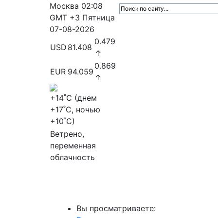
Москва
02:08
GMT +3
Пятница
07-08-2026
0.479
USD
81.408
↑
0.869
EUR
94.059
↑
+14
˚C (днем
+17
˚C, ночью
+10
˚C)
Ветрено,
переменная
облачность
МедиаПрофи
Главное
Медиарыно
Вы просматриваете: