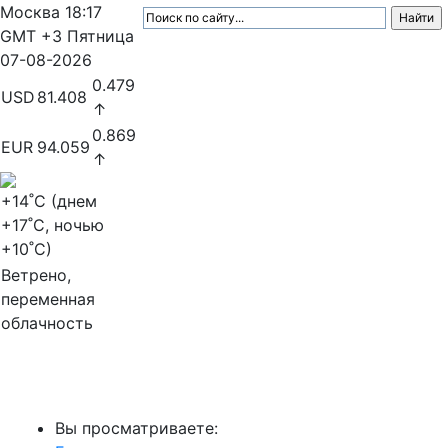
Москва
18:17
GMT +3
Пятница
07-08-2026
0.479
USD
81.408
↑
0.869
EUR
94.059
↑
+14
˚C (днем
+17
˚C, ночью
+10
˚C)
Ветрено,
переменная
облачность
МедиаПрофи
Вы просматриваете: