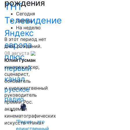
рождения
ТНТ
Сегодня
Телевидение
Завтра
На неделю
Яндекс
В этот период нет
европа
дней рождений.
08 августа
плюс
Юлий Гусман
первый
кинорежиссер,
сценарист,
канал
основатель
и художественный
русское
руководитель
радио
премии Рос.
академии
кинематографических
"Радио - это
искусств «Ника»
единственный