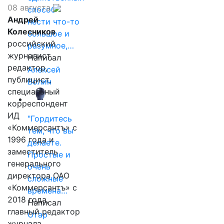
08 августа
способ
Андрей
нести что-то
Колесников
большое и
российский
разумное,…
журналист,
Написал
редактор,
Алексей
публицист,
Волин
специальный
корреспондент
ИД
"Гордитесь
«Коммерсантъ» с
тем, что вы
1996 года и
делаете.
заместитель
Простые и
генерального
очень
директора ОАО
сложные
«Коммерсантъ» с
времена…
2018 года,
Написал
главный редактор
Отар
журнала