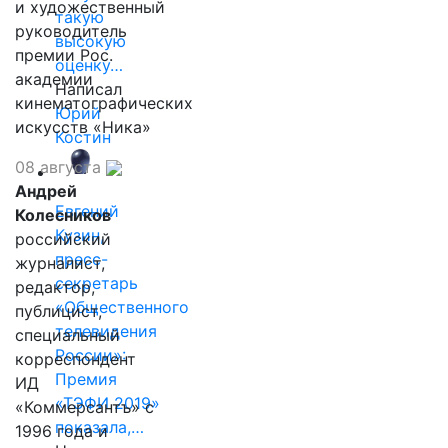
и художественный
такую
руководитель
высокую
премии Рос.
оценку…
академии
Написал
кинематографических
Юрий
искусств «Ника»
Костин
08 августа
Андрей
Евгений
Колесников
Кузин,
российский
пресс-
журналист,
секретарь
редактор,
«Общественного
публицист,
телевидения
специальный
России»:
корреспондент
Премия
ИД
«ТЭФИ 2019»
«Коммерсантъ» с
показала,…
1996 года и