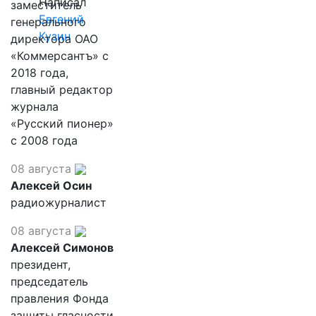
Написал
заместитель
Евгений
генерального
Кузин
директора ОАО
«Коммерсантъ» с
2018 года,
главный редактор
журнала
«Русский пионер»
с 2008 года
08 августа
Алексей Осин
радиожурналист
08 августа
Алексей Симонов
президент,
председатель
правления Фонда
защиты гласности