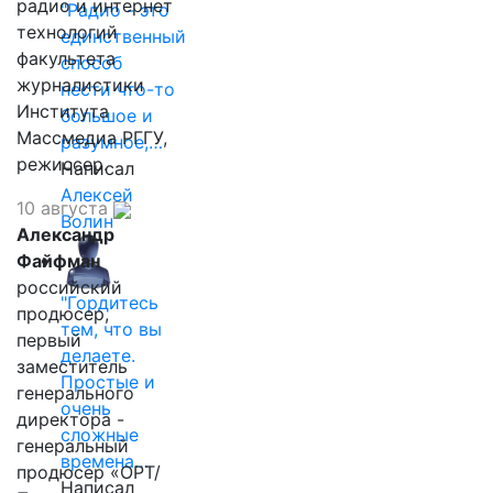
радио и интернет
"Радио - это
технологий
единственный
факультета
способ
журналистики
нести что-то
Института
большое и
Массмедиа РГГУ,
разумное,…
режиссер.
Написал
Алексей
10 августа
Волин
Александр
Файфман
российский
"Гордитесь
продюсер,
тем, что вы
первый
делаете.
заместитель
Простые и
генерального
очень
директора -
сложные
генеральный
времена…
продюсер «ОРТ/
Написал