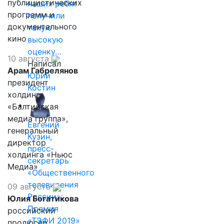
публицистических
наших ребят
программ и
получили
документального
такую
кино
высокую
оценку…
10 августа
Написал
Арам Габрелянов
Юрий
президент
Костин
холдинга
«Балтийская
медиа группа»,
Евгений
генеральный
Кузин,
директор
пресс-
холдинга «Ньюс
секретарь
Медиа»
«Общественного
телевидения
09 августа
России»:
Юлия Богатикова
Премия
российский
«ТЭФИ 2019»
продюсер,