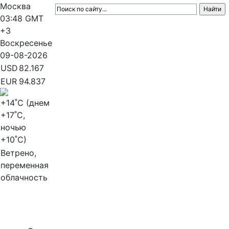
Москва
03:48
GMT
+3
Воскресенье
09-08-2026
USD
82.167
EUR
94.837
+14
˚C (днем
+17
˚C,
ночью
+10
˚C)
Ветрено,
переменная
облачность
МедиаПрофи