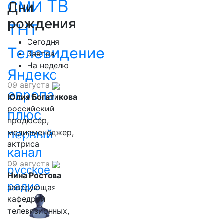
ТВ
СМИ
Дни
рождения
ТНТ
Сегодня
Телевидение
Завтра
На неделю
Яндекс
09 августа
европа
Юлия Богатикова
российский
плюс
продюсер,
первый
медиаменеджер,
актриса
канал
09 августа
русское
Нина Ростова
радио
заведующая
кафедрой
телевизионных,