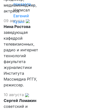
показала,…
медиаменеджер,
Написал
актриса
Евгений
09 августа
Кузин
Нина Ростова
заведующая
кафедрой
телевизионных,
радио и интернет
технологий
факультета
журналистики
Института
Массмедиа РГГУ,
режиссер.
10 августа
Сергей Ломакин
советский и