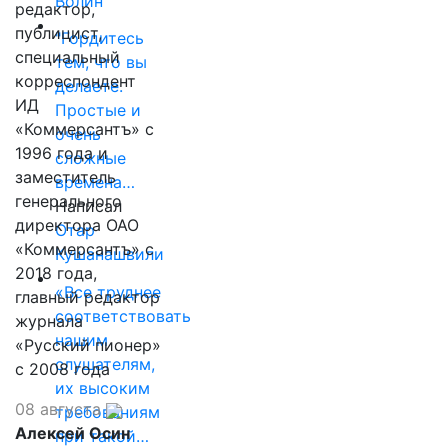
Волин
редактор,
публицист,
"Гордитесь
специальный
тем, что вы
корреспондент
делаете.
ИД
Простые и
«Коммерсантъ» с
очень
1996 года и
сложные
заместитель
времена…
генерального
Написал
директора ОАО
Отар
«Коммерсантъ» с
Кушанашвили
2018 года,
«Все труднее
главный редактор
соответствовать
журнала
нашим
«Русский пионер»
слушателям,
с 2008 года
их высоким
08 августа
требованиям
Алексей Осин
при такой…