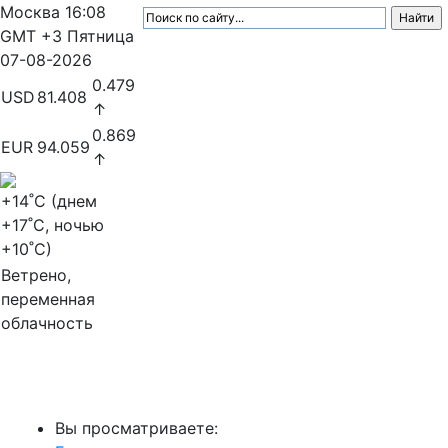
Москва
16:08
GMT +3
Пятница
07-08-2026
0.479
USD
81.408
↑
0.869
EUR
94.059
↑
+14
˚C (днем
+17
˚C, ночью
+10
˚C)
Ветрено,
переменная
облачность
МедиаПрофи
Вы просматриваете: