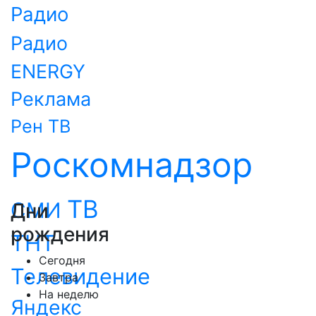
Радио
Радио
ENERGY
Реклама
Рен ТВ
Роскомнадзор
ТВ
СМИ
Дни
рождения
ТНТ
Сегодня
Телевидение
Завтра
На неделю
Яндекс