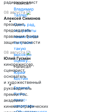
радиожурналист
Написал
Владимир
08 августа
Таллер
Алексей Симонов
президент,
Очень рад,
председатель
что работы
правления Фонда
наших ребят
защиты гласности
получили
такую
08 августа
высокую
Юлий Гусман
оценку…
кинорежиссер,
Написал
сценарист,
Юрий
основатель
Костин
и художественный
Евгений
руководитель
Кузин,
премии Рос.
пресс-
академии
секретарь
кинематографических
«Общественного