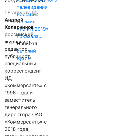
искусств «Ника»
телевидения
08 августа
России»:
Андрей
Премия
Колесников
«ТЭФИ 2019»
российский
показала,…
журналист,
Написал
редактор,
Евгений
публицист,
Кузин
специальный
корреспондент
ИД
«Коммерсантъ» с
1996 года и
заместитель
генерального
директора ОАО
«Коммерсантъ» с
2018 года,