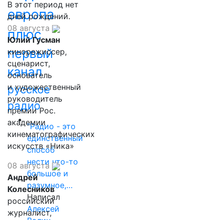
В этот период нет
европа
дней рождений.
08 августа
плюс
Юлий Гусман
первый
кинорежиссер,
сценарист,
канал
основатель
и художественный
русское
руководитель
радио
премии Рос.
академии
"Радио - это
кинематографических
единственный
искусств «Ника»
способ
нести что-то
08 августа
большое и
Андрей
разумное,…
Колесников
Написал
российский
Алексей
журналист,