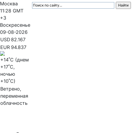
Москва
11:28
GMT
+3
Воскресенье
09-08-2026
USD
82.167
EUR
94.837
+14
˚C (днем
+17
˚C,
ночью
+10
˚C)
Ветрено,
переменная
облачность
МедиаПрофи