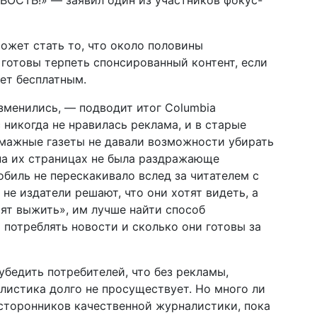
ОСТЬ!» — заявил один из участников фокус-
ожет стать то, что около половины
 готовы терпеть спонсированный контент, если
дет бесплатным.
зменились, — подводит итог Columbia
с никогда не нравилась реклама, и в старые
умажные газеты не давали возможности убирать
 на их страницах не была раздражающе
биль не перескакивало вслед за читателем с
 не издатели решают, что они хотят видеть, а
тят выжить», им лучше найти способ
т потреблять новости и сколько они готовы за
убедить потребителей, что без рекламы,
листика долго не просуществует. Но много ли
сторонников качественной журналистики, пока