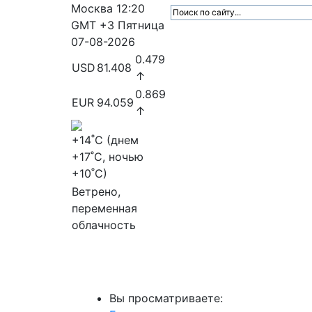
Москва
12:20
GMT +3
Пятница
07-08-2026
0.479
USD
81.408
↑
0.869
EUR
94.059
↑
+14
˚C (днем
+17
˚C, ночью
+10
˚C)
Ветрено,
переменная
облачность
МедиаПрофи
Главное
Медиарыно
Вы просматриваете: