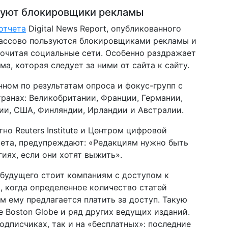
зуют блокировщики рекламы
отчета
Digital News Report, опубликованного
ди массово пользуются блокировщиками рекламы и
очитая социальные сети. Особенно раздражает
а, которая следует за ними от сайта к сайту.
нном по результатам опроса и фокус-групп с
транах: Великобритании, Франции, Германии,
лии, США, Финляндии, Ирландии и Австралии.
но Reuters Institute и Центром цифровой
ета, предупреждают: «Редакциям нужно быть
иях, если они хотят выжить».
 будущего стоит компаниям с доступом к
, когда определенное количество статей
ем ему предлагается платить за доступ. Такую
e Boston Globe и ряд других ведущих изданий.
одписчиках, так и на «бесплатных»: последние