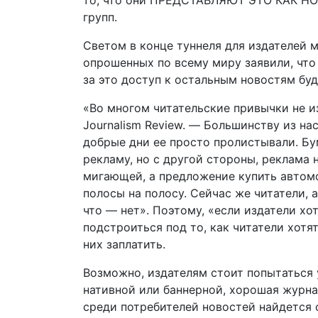
то, что они ПРЕДСТАВЛЯЮТ ЭТО КАК НОВ
групп.
Светом в конце туннеля для издателей м
опрошенных по всему миру заявили, что
за это доступ к остальным новостям бу
«Во многом читательские привычки не и
Journalism Review. — Большинству из на
добрые дни ее просто пролистывали. Б
рекламу, но с другой стороны, реклама
мигающей, а предложение купить автомо
полосы на полосу. Сейчас же читатели, а
что — нет». Поэтому, «если издатели хо
подстроиться под то, как читатели хотя
них заплатить.
Возможно, издателям стоит попытаться 
нативной или баннерной, хорошая журна
среди потребителей новостей найдется 