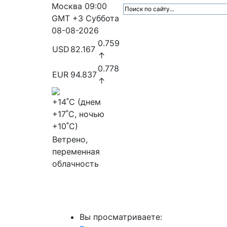
Москва
09:00
GMT +3
Суббота
08-08-2026
0.759
USD
82.167
↑
0.778
EUR
94.837
↑
+14
˚C (днем
+17
˚C, ночью
+10
˚C)
Ветрено,
переменная
облачность
МедиаПрофи
Главное
Медиарыно
Вы просматриваете: