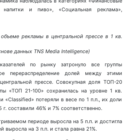
намика наблюдалась в категориях «Финансовые
 напитки и пиво», «Социальная реклама»,
объеме рекламы в центральной прессе в 1 кв.
нове данных TNS Media Intelligence)
казателей по рынку затронуло все группы
шое перераспределение долей между этими
центральной прессе. Совокупная доля ТОП-20
пы «ТОП 21-100» сохранилась на уровне 1 кв.
 «Classified» потеряли в весе по 1 п.п., их доли
5 г. составили 46% и 7% соответственно.
риваемом периоде выросла на 5 п.п. и достигла
 выросла на 3 п.п. и стала равна 21%.