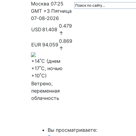
Москва
07:25
GMT +3
Пятница
07-08-2026
0.479
USD
81.408
↑
0.869
EUR
94.059
↑
+14
˚C (днем
+17
˚C, ночью
+10
˚C)
Ветрено,
переменная
облачность
МедиаПрофи
Главное
Медиарыно
Вы просматриваете: