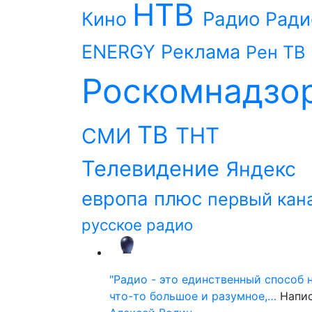
НТВ
Радио
Кино
Ради
ENERGY
Реклама
Рен ТВ
Роскомнадзо
ТВ
ТНТ
СМИ
Телевидение
Яндекс
европа плюс
первый кан
русское радио
"Радио - это единственный способ 
что-то большое и разумное,…
Напи