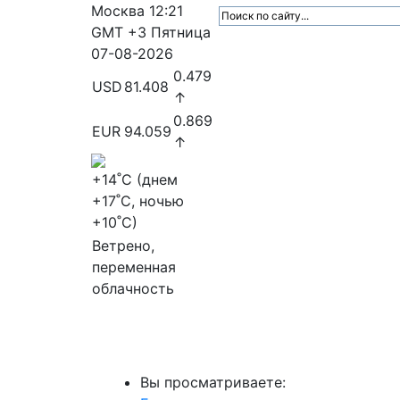
Москва
12:21
GMT +3
Пятница
07-08-2026
0.479
USD
81.408
↑
0.869
EUR
94.059
↑
+14
˚C (днем
+17
˚C, ночью
+10
˚C)
Ветрено,
переменная
облачность
МедиаПрофи
Главное
Медиарыно
Вы просматриваете: