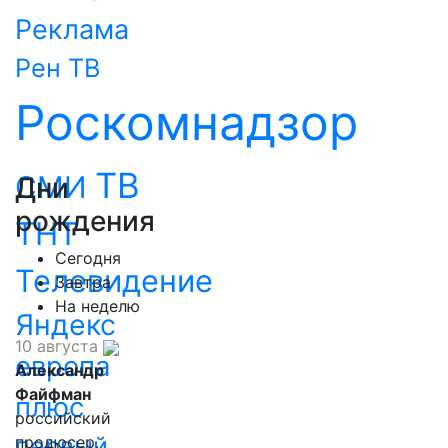
Реклама
Рен ТВ
Роскомнадзор
ТВ
СМИ
Дни
рождения
ТНТ
Сегодня
Телевидение
Завтра
На неделю
Яндекс
10 августа
европа
Александр
Файфман
плюс
российский
первый
продюсер,