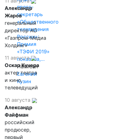
11 августа
пресс-
Александр
секретарь
Жаров
«Общественного
генеральный
телевидения
директор АО
России»:
«Газпром-Медиа
Премия
Холдинг»
«ТЭФИ 2019»
11 августа
показала,…
Оскар Кучера
Написал
актер театра
Евгений
и кино,
Кузин
телеведущий
10 августа
Александр
Файфман
российский
продюсер,
первый