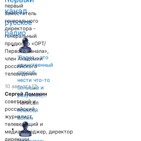
первый
канал
заместитель
генерального
русское
директора -
радио
генеральный
продюсер «ОРТ/
Первого канала»,
"Радио - это
член Академии
единственный
российского
способ
телевидения
нести что-то
10 августа
большое и
Сергей Ломакин
разумное,…
советский и
Написал
российский
Алексей
журналист,
Волин
телеведущий и
медиаменеджер, директор
дирекции