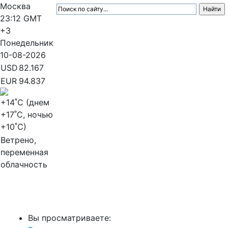
Москва
23:12
GMT
+3
Понедельник
10-08-2026
USD
82.167
EUR
94.837
+14
˚C (днем
+17
˚C, ночью
+10
˚C)
Ветрено,
переменная
облачность
МедиаПрофи
Вы просматриваете: