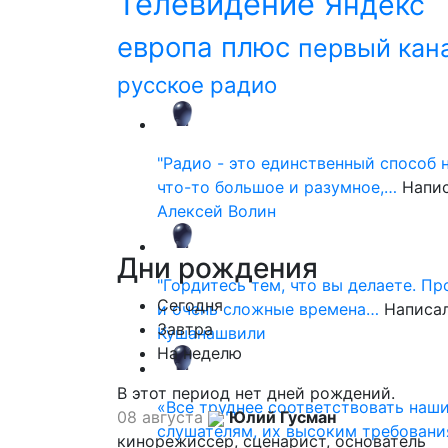
Телевидение
Яндекс
европа плюс
первый кан
русское радио
"Радио - это единственный способ 
что-то большое и разумное,…
Напи
Алексей Волин
Дни
рождения
"Гордитесь тем, что вы делаете. П
Сегодня
и очень сложные времена…
Написа
Завтра
Кушанашвили
На неделю
В этот период нет дней рождений.
«Все труднее соответствовать наш
08 августа
Юлий Гусман
слушателям, их высоким требовани
кинорежиссер, сценарист, основатель