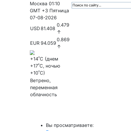
Москва
01:10
GMT +3
Пятница
07-08-2026
0.479
USD
81.408
↑
0.869
EUR
94.059
↑
+14
˚C (днем
+17
˚C, ночью
+10
˚C)
Ветрено,
переменная
облачность
МедиаПрофи
Главное
Медиарыно
Вы просматриваете: