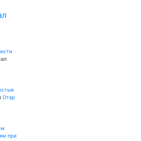
ал
нести
сал
ростые
л
Отар
им
ям при