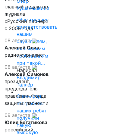
Отар
главный редактор
Кушанашвили
журнала
«Все труднее
«Русский пионер»
соответствовать
с 2008 года
нашим
08 августа
слушателям,
Алексей Осин
их высоким
радиожурналист
требованиям
при такой…
08 августа
Написал
Алексей Симонов
Владимир
президент,
Таллер
председатель
правления Фонда
Очень рад,
защиты гласности
что работы
наших ребят
09 августа
получили
Юлия Богатикова
такую
российский
высокую