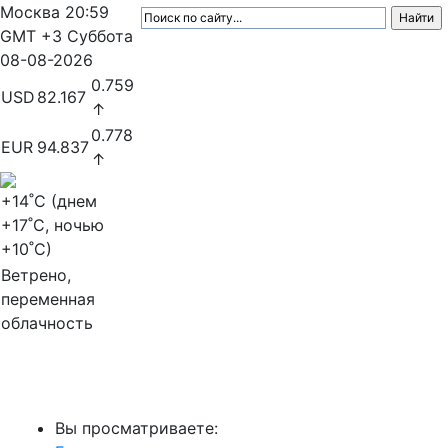
Москва
20:59
GMT +3
Суббота
08-08-2026
0.759
USD
82.167
↑
0.778
EUR
94.837
↑
+14
˚C (днем
+17
˚C, ночью
+10
˚C)
Ветрено,
переменная
облачность
МедиаПрофи
Вы просматриваете: