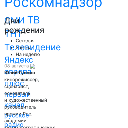
Роскомнадзор
ТВ
СМИ
Дни
рождения
ТНТ
Сегодня
Телевидение
Завтра
На неделю
Яндекс
08 августа
европа
Юлий Гусман
кинорежиссер,
плюс
сценарист,
первый
основатель
и художественный
канал
руководитель
премии Рос.
русское
академии
радио
кинематографических