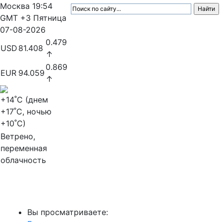
Москва
19:54
GMT +3
Пятница
07-08-2026
0.479
USD
81.408
↑
0.869
EUR
94.059
↑
+14
˚C (днем
+17
˚C, ночью
+10
˚C)
Ветрено,
переменная
облачность
МедиаПрофи
Вы просматриваете: