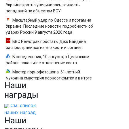
Украине кратно увеличилась точность
попаданий по объектам ВСУ
Масштабный удар по Одессе и портам на
Украине: Последние новости, подробности об
ударах России 9 августа 2026 года
BBC News: рак простаты Джо Байдена
распространился на его кости и органы
В понедельник, 10 августа, в Целинском
районе локальное отключение света
Мастер порнофотошопа. 61-летний
мужчина смастерил порнооткрытку и в итоге
Наши
пойдёт под суд
награды
См. список
наших наград
Наши