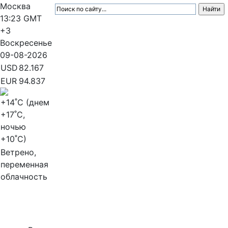
Москва
13:23
GMT
+3
Воскресенье
09-08-2026
USD
82.167
EUR
94.837
+14
˚C (днем
+17
˚C,
ночью
+10
˚C)
Ветрено,
переменная
облачность
МедиаПрофи