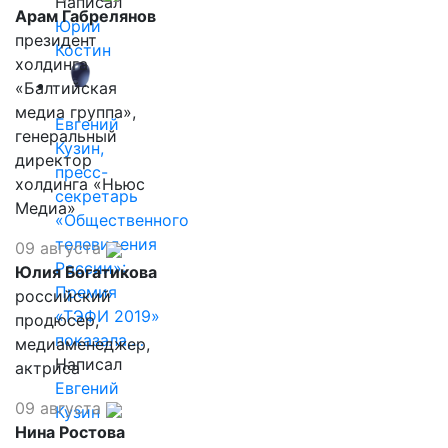
Написал
Арам Габрелянов
Юрий
президент
Костин
холдинга
«Балтийская
медиа группа»,
Евгений
генеральный
Кузин,
директор
пресс-
холдинга «Ньюс
секретарь
Медиа»
«Общественного
телевидения
09 августа
России»:
Юлия Богатикова
Премия
российский
«ТЭФИ 2019»
продюсер,
показала,…
медиаменеджер,
Написал
актриса
Евгений
09 августа
Кузин
Нина Ростова