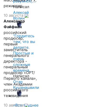
Массмедиа РГГУ,
разумное,…
режиссер.
Написал
Алексей
10 августа
Волин
Александр
Файфман
российский
"Гордитесь
продюсер,
тем, что вы
первый
делаете.
заместитель
Простые и
генерального
очень
директора -
сложные
генеральный
времена…
продюсер «ОРТ/
Написал
Первого канала»,
Отар
член Академии
Кушанашвили
российского
телевидения
10 августа
«Все труднее