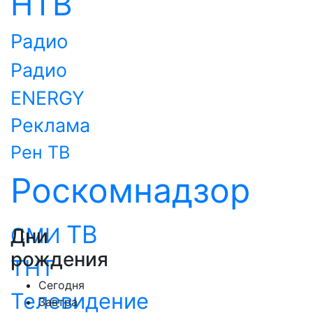
НТВ
Радио
Радио
ENERGY
Реклама
Рен ТВ
Роскомнадзор
ТВ
СМИ
Дни
рождения
ТНТ
Сегодня
Телевидение
Завтра