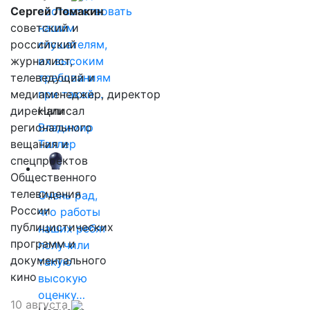
Сергей Ломакин
соответствовать
советский и
нашим
российский
слушателям,
журналист,
их высоким
телеведущий и
требованиям
медиаменеджер, директор
при такой…
дирекции
Написал
регионального
Владимир
вещания и
Таллер
спецпроектов
Общественного
телевидения
Очень рад,
России
что работы
публицистических
наших ребят
программ и
получили
документального
такую
кино
высокую
оценку…
10 августа