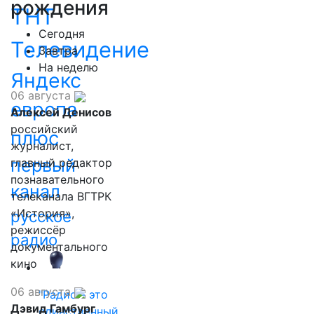
рождения
ТНТ
Сегодня
Телевидение
Завтра
На неделю
Яндекс
06 августа
европа
Алексей Денисов
российский
плюс
журналист,
первый
главный редактор
познавательного
канал
телеканала ВГТРК
«История»,
русское
режиссёр
радио
документального
кино
06 августа
"Радио - это
Дэвид Гамбург
единственный