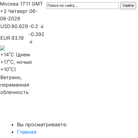
Москва
17:11
GMT
+3
Четверг
06-
08-2026
USD
80.929
-0.2 ↓
-0.392
EUR
93.19
↓
+14
˚C (днем
+17
˚C, ночью
+10
˚C)
Ветрено,
переменная
облачность
МедиаПрофи
Вы просматриваете:
Главная