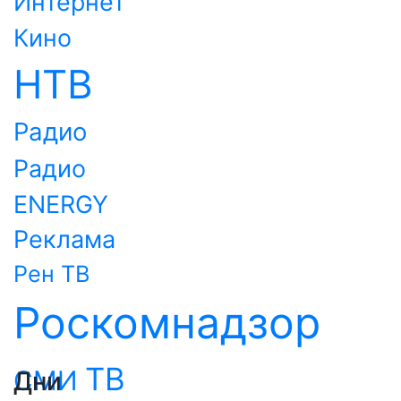
Интернет
Кино
НТВ
Радио
Радио
ENERGY
Реклама
Рен ТВ
Роскомнадзор
ТВ
СМИ
Дни