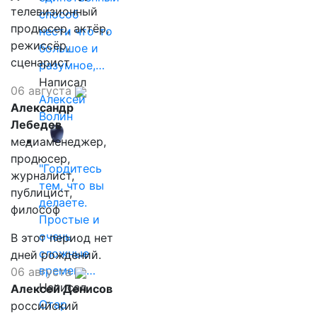
телевизионный
способ
продюсер, актёр,
нести что-то
режиссёр,
большое и
сценарист
разумное,…
Написал
06 августа
Алексей
Александр
Волин
Лебедев
медиаменеджер,
продюсер,
"Гордитесь
журналист,
тем, что вы
публицист,
делаете.
философ
Простые и
очень
В этот период нет
сложные
дней рождений.
времена…
06 августа
Написал
Алексей Денисов
Отар
российский