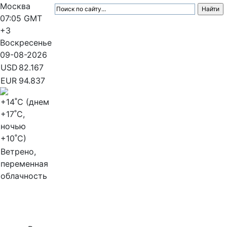
Москва
07:05
GMT
+3
Воскресенье
09-08-2026
USD
82.167
EUR
94.837
+14
˚C (днем
+17
˚C,
ночью
+10
˚C)
Ветрено,
переменная
облачность
МедиаПрофи