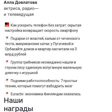
Алла Довлатова
актриса, радио—
и телеведущая
Как ускорить телефон без затрат: скрытая
настройка возвращает скорость смартфону
Подарки от властей, калым от чеченского
тестя, американские хатки: у Пугачевой и
Орбакайте домов и квартир насчитали на 3
млрд рублей
Группа грибников неожиданно нашли в
глухом лесу одинокую испуганную маленькую
девочку с игрушкой
Подними работоспособность: 7 простых
техник, которые помогут взбодрить мозг
Euractiv: экономика Финляндии оказалась
Наши
в упадке из-за отсутствия туристов из РФ
награды