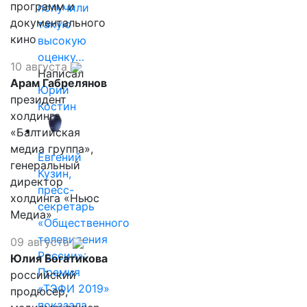
программ и
получили
документального
такую
кино
высокую
оценку…
10 августа
Написал
Арам Габрелянов
Юрий
президент
Костин
холдинга
«Балтийская
медиа группа»,
Евгений
генеральный
Кузин,
директор
пресс-
холдинга «Ньюс
секретарь
Медиа»
«Общественного
телевидения
09 августа
России»:
Юлия Богатикова
Премия
российский
«ТЭФИ 2019»
продюсер,
показала,…