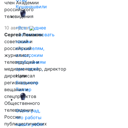
член Академии
Кушанашвили
российского
телевидения
10 августа
«Все труднее
Сергей Ломакин
соответствовать
советский и
нашим
российский
слушателям,
журналист,
их высоким
телеведущий и
требованиям
медиаменеджер, директор
при такой…
дирекции
Написал
регионального
Владимир
вещания и
Таллер
спецпроектов
Общественного
телевидения
Очень рад,
России
что работы
публицистических
наших ребят