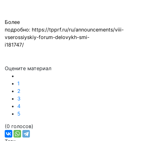
Более
подробно:
https://tpprf.ru/ru/announcements/viii-
vserossiyskiy-forum-delovykh-smi-
i181747/
Оцените материал
1
2
3
4
5
(0 голосов)