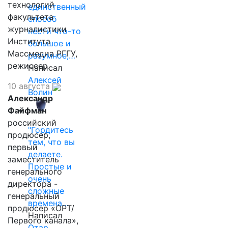
технологий
единственный
факультета
способ
журналистики
нести что-то
Института
большое и
Массмедиа РГГУ,
разумное,…
режиссер.
Написал
Алексей
10 августа
Волин
Александр
Файфман
российский
"Гордитесь
продюсер,
тем, что вы
первый
делаете.
заместитель
Простые и
генерального
очень
директора -
сложные
генеральный
времена…
продюсер «ОРТ/
Написал
Первого канала»,
Отар