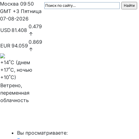
Москва
09:50
GMT +3
Пятница
07-08-2026
0.479
USD
81.408
↑
0.869
EUR
94.059
↑
+14
˚C (днем
+17
˚C, ночью
+10
˚C)
Ветрено,
переменная
облачность
МедиаПрофи
Вы просматриваете: