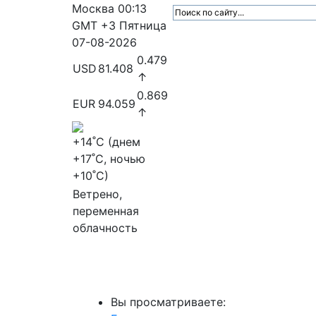
Москва
00:13
GMT +3
Пятница
07-08-2026
0.479
USD
81.408
↑
0.869
EUR
94.059
↑
+14
˚C (днем
+17
˚C, ночью
+10
˚C)
Ветрено,
переменная
облачность
МедиаПрофи
Главное
Медиарыно
Вы просматриваете: