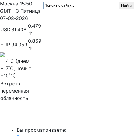
Москва
15:50
GMT +3
Пятница
07-08-2026
0.479
USD
81.408
↑
0.869
EUR
94.059
↑
+14
˚C (днем
+17
˚C, ночью
+10
˚C)
Ветрено,
переменная
облачность
МедиаПрофи
Вы просматриваете: