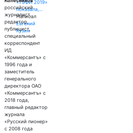
Колесников
«ТЭФИ 2019»
российский
показала,…
журналист,
Написал
редактор,
Евгений
публицист,
Кузин
специальный
корреспондент
ИД
«Коммерсантъ» с
1996 года и
заместитель
генерального
директора ОАО
«Коммерсантъ» с
2018 года,
главный редактор
журнала
«Русский пионер»
с 2008 года