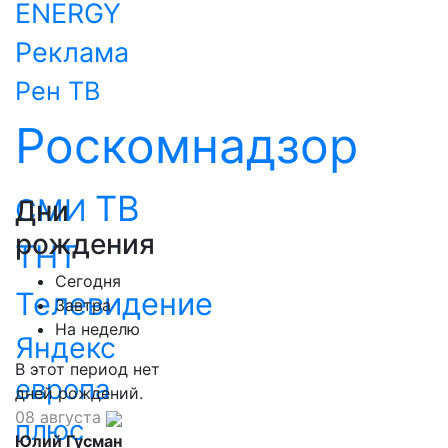
ENERGY
Реклама
Рен ТВ
Роскомнадзор
ТВ
СМИ
Дни
рождения
ТНТ
Сегодня
Телевидение
Завтра
На неделю
Яндекс
В этот период нет
европа
дней рождений.
08 августа
плюс
Юлий Гусман