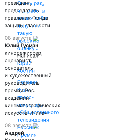
президент,
Очень рад,
председатель
что работы
правления Фонда
наших ребят
защиты гласности
получили
такую
08 августа
высокую
Юлий Гусман
оценку…
кинорежиссер,
Написал
сценарист,
Юрий
основатель
Костин
и художественный
Евгений
руководитель
Кузин,
премии Рос.
пресс-
академии
секретарь
кинематографических
«Общественного
искусств «Ника»
телевидения
08 августа
России»:
Андрей
Премия