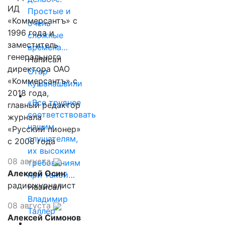
ИД
Простые и
«Коммерсантъ» с
очень
1996 года и
сложные
заместитель
времена…
генерального
Написал
директора ОАО
Отар
«Коммерсантъ» с
Кушанашвили
2018 года,
«Все труднее
главный редактор
соответствовать
журнала
нашим
«Русский пионер»
слушателям,
с 2008 года
их высоким
08 августа
требованиям
Алексей Осин
при такой…
радиожурналист
Написал
Владимир
08 августа
Таллер
Алексей Симонов