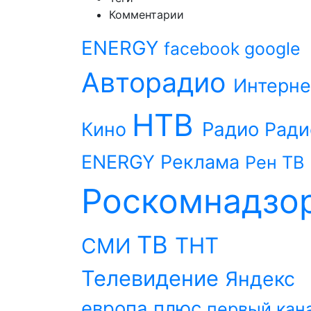
Комментарии
ENERGY
facebook
google
Авторадио
Интерне
НТВ
Радио
Кино
Ради
ENERGY
Реклама
Рен ТВ
Роскомнадзо
ТВ
ТНТ
СМИ
Телевидение
Яндекс
европа плюс
первый кан