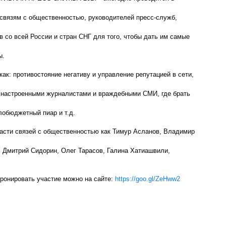
 связям с общественностью, руководителей пресс-служб,
 со всей России и стран СНГ для того, чтобы дать им самые
ы.
ак: противостояние негативу и управление репутацией в сети,
о настроенными журналистами и враждебными СМИ, где брать
лобюджетный пиар и т.д.
ласти связей с общественностью как Тимур Асланов, Владимир
 Дмитрий Сидорин, Олег Тарасов, Галина Хатиашвили,
ронировать участие можно на сайте:
https://goo.gl/ZeHww2