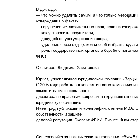
В докладе:
— что можно удалить самим, а что только методами 
утверждения о фактах,
нарушение исключительных прав, прав на изображе
— как установить нарушителя,
— досудебное урегулирование спора,
— удаление через суд (какой способ выбрать, куда и
— роль государственных органов в борьбе с негатив
ФНС)
О спикере: Людмила Харитонова
Юрист, управляющая юридической компании «Зарцын
С 2005 года работала в консалтинговых компаниях и
заместителем генерального
директора по правовым вопросам на крупнейшем спир
юридическую компанию.
Имеет ряд публикаций и монографий, степень MBA. С
собственности и защите
деловой репутации. Эксперт ФРИИ, Бизнес Инкубато
Общероссийская практическая конференция «ЭФФЕ