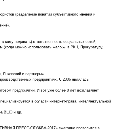
юристов (разделение понятий субъективного мнения и
ние),
 к кому подавать).ответственность социальных сетей,
ом (когда можно использовать жалобы в РКН, Прокуратуру,
, Янковский и партнеры»
 производственных предприятиях. С 2006 являлась
товом предприятии. И вот уже более 8 лет возглавляет
пециализируется в области интернет-права, интеллектуальной
ра ВШЭ и др.
КТИВНАЯ ПРЕСС-СЛУЖБА-2017» ежегодно проводится в