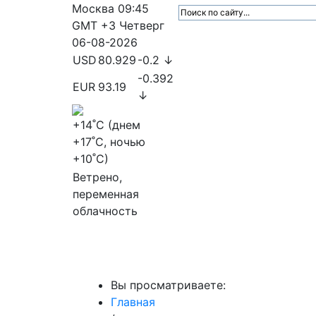
Москва
09:45
GMT +3
Четверг
06-08-2026
USD
80.929
-0.2 ↓
-0.392
EUR
93.19
↓
+14
˚C (днем
+17
˚C, ночью
+10
˚C)
Ветрено,
переменная
облачность
МедиаПрофи
Главное
Медиарыно
Вы просматриваете:
Главная