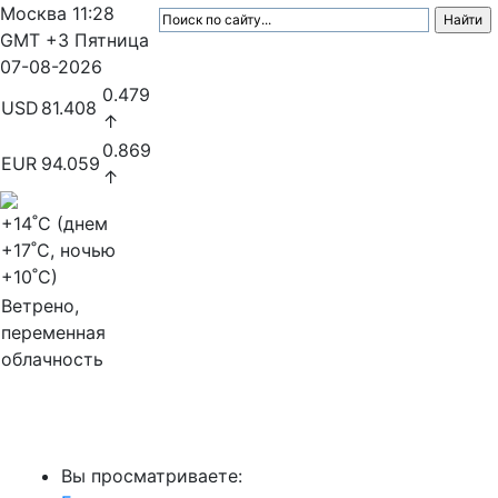
Москва
11:28
GMT +3
Пятница
07-08-2026
0.479
USD
81.408
↑
0.869
EUR
94.059
↑
+14
˚C (днем
+17
˚C, ночью
+10
˚C)
Ветрено,
переменная
облачность
МедиаПрофи
Вы просматриваете: