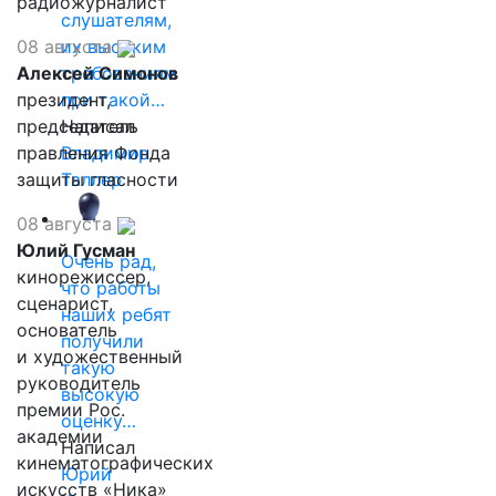
радиожурналист
слушателям,
08 августа
их высоким
Алексей Симонов
требованиям
президент,
при такой…
председатель
Написал
правления Фонда
Владимир
защиты гласности
Таллер
08 августа
Юлий Гусман
Очень рад,
кинорежиссер,
что работы
сценарист,
наших ребят
основатель
получили
и художественный
такую
руководитель
высокую
премии Рос.
оценку…
академии
Написал
кинематографических
Юрий
искусств «Ника»