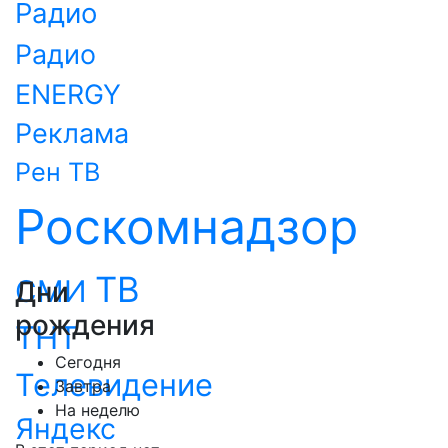
Радио
Радио
ENERGY
Реклама
Рен ТВ
Роскомнадзор
ТВ
СМИ
Дни
рождения
ТНТ
Сегодня
Телевидение
Завтра
На неделю
Яндекс