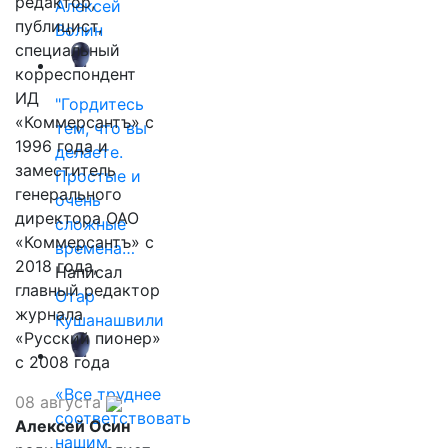
редактор,
Алексей
публицист,
Волин
специальный
корреспондент
ИД
"Гордитесь
«Коммерсантъ» с
тем, что вы
1996 года и
делаете.
заместитель
Простые и
генерального
очень
директора ОАО
сложные
«Коммерсантъ» с
времена…
2018 года,
Написал
главный редактор
Отар
журнала
Кушанашвили
«Русский пионер»
с 2008 года
«Все труднее
08 августа
соответствовать
Алексей Осин
нашим