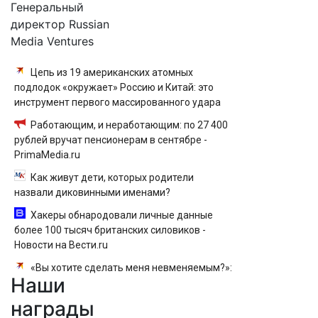
Генеральный
директор Russian
Media Ventures
Цепь из 19 американских атомных
подлодок «окружает» Россию и Китай: это
инструмент первого массированного удара
Работающим, и неработающим: по 27 400
рублей вручат пенсионерам в сентябре -
PrimaMedia.ru
Как живут дети, которых родители
назвали диковинными именами?
Хакеры обнародовали личные данные
более 100 тысяч британских силовиков -
Новости на Вести.ru
«Вы хотите сделать меня невменяемым?»:
Наши
Как 15-летний школьник убил одноклассницу,
пустил следствие по ложному следу и
награды
избежал наказания