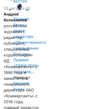
Костин
08 августа
Андрей
Евгений
Колесников
Кузин,
российский
пресс-
журналист,
секретарь
редактор,
«Общественного
публицист,
телевидения
специальный
России»:
корреспондент
Премия
ИД
«ТЭФИ 2019»
«Коммерсантъ» с
показала,…
1996 года и
Написал
заместитель
Евгений
генерального
Кузин
директора ОАО
«Коммерсантъ» с
2018 года,
главный редактор