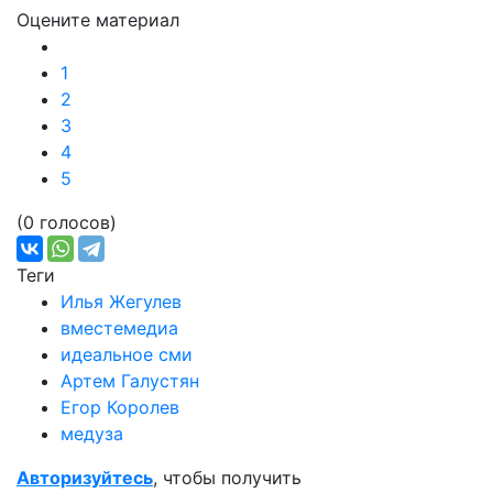
Оцените материал
1
2
3
4
5
(0 голосов)
Теги
Илья Жегулев
вместемедиа
идеальное сми
Артем Галустян
Егор Королев
медуза
Авторизуйтесь
, чтобы получить