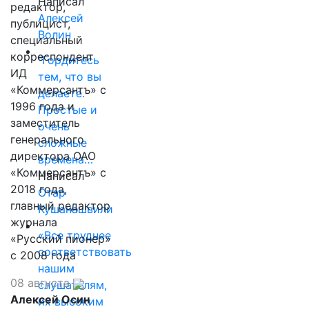
Написал
редактор,
Алексей
публицист,
Волин
специальный
корреспондент
"Гордитесь
ИД
тем, что вы
«Коммерсантъ» с
делаете.
1996 года и
Простые и
заместитель
очень
генерального
сложные
директора ОАО
времена…
«Коммерсантъ» с
Написал
2018 года,
Отар
главный редактор
Кушанашвили
журнала
«Все труднее
«Русский пионер»
соответствовать
с 2008 года
нашим
08 августа
слушателям,
Алексей Осин
их высоким