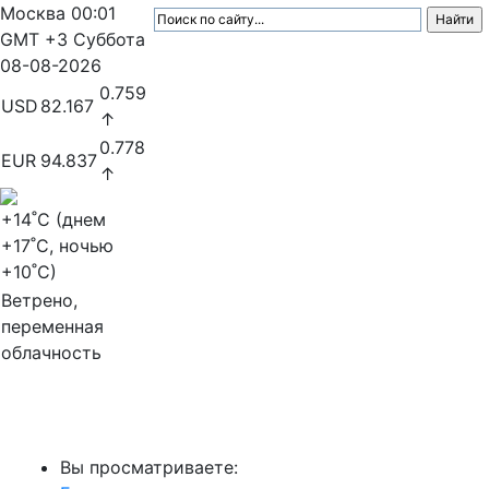
Москва
00:01
GMT +3
Суббота
08-08-2026
0.759
USD
82.167
↑
0.778
EUR
94.837
↑
+14
˚C (днем
+17
˚C, ночью
+10
˚C)
Ветрено,
переменная
облачность
МедиаПрофи
Вы просматриваете: