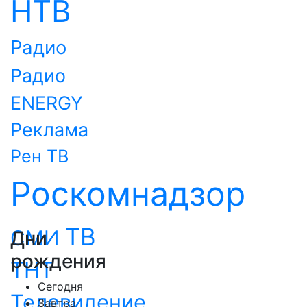
НТВ
Радио
Радио
ENERGY
Реклама
Рен ТВ
Роскомнадзор
ТВ
СМИ
Дни
рождения
ТНТ
Сегодня
Телевидение
Завтра