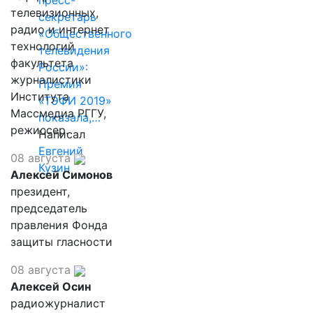
пресс-
телевизионных,
секретарь
радио и интернет
«Общественного
технологий
телевидения
факультета
России»:
журналистики
Премия
Института
«ТЭФИ 2019»
Массмедиа РГГУ,
показала,…
режиссер.
Написал
Евгений
08 августа
Кузин
Алексей Симонов
президент,
председатель
правления Фонда
защиты гласности
08 августа
Алексей Осин
радиожурналист