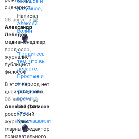
большое и
сценарист
разумное,…
Написал
06 августа
Алексей
Александр
Волин
Лебедев
медиаменеджер,
продюсер,
"Гордитесь
журналист,
тем, что вы
публицист,
делаете.
философ
Простые и
очень
В этот период нет
сложные
дней рождений.
времена…
06 августа
Написал
Алексей Денисов
Отар
российский
Кушанашвили
журналист,
главный редактор
познавательного