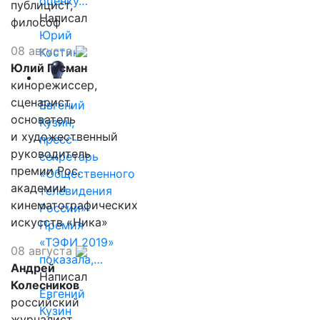
оценку…
публицист,
Написал
философ
Юрий
08 августа
Костин
Юлий Гусман
кинорежиссер,
сценарист,
Евгений
основатель
Кузин,
и художественный
пресс-
руководитель
секретарь
премии Рос.
«Общественного
академии
телевидения
кинематографических
России»:
искусств «Ника»
Премия
«ТЭФИ 2019»
08 августа
показала,…
Андрей
Написал
Колесников
Евгений
российский
Кузин
журналист,