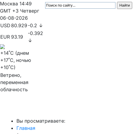
Москва
14:49
GMT +3
Четверг
06-08-2026
USD
80.929
-0.2 ↓
-0.392
EUR
93.19
↓
+14
˚C (днем
+17
˚C, ночью
+10
˚C)
Ветрено,
переменная
облачность
МедиаПрофи
Вы просматриваете:
Главная