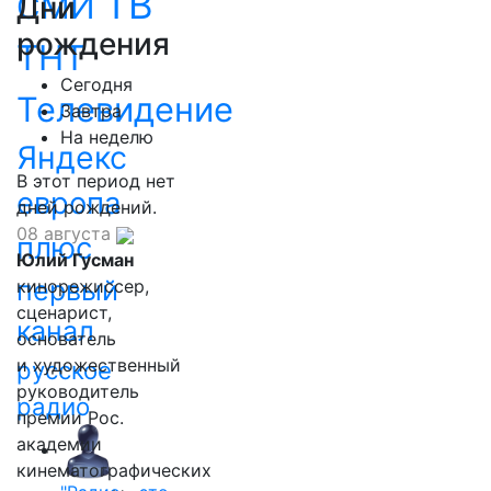
ТВ
СМИ
Дни
рождения
ТНТ
Сегодня
Телевидение
Завтра
На неделю
Яндекс
В этот период нет
европа
дней рождений.
08 августа
плюс
Юлий Гусман
первый
кинорежиссер,
сценарист,
канал
основатель
и художественный
русское
руководитель
радио
премии Рос.
академии
кинематографических