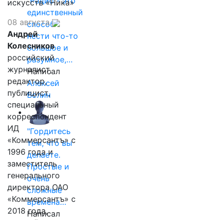
"Радио - это
искусств «Ника»
единственный
08 августа
способ
Андрей
нести что-то
Колесников
большое и
российский
разумное,…
журналист,
Написал
редактор,
Алексей
публицист,
Волин
специальный
корреспондент
ИД
"Гордитесь
«Коммерсантъ» с
тем, что вы
1996 года и
делаете.
заместитель
Простые и
генерального
очень
директора ОАО
сложные
«Коммерсантъ» с
времена…
2018 года,
Написал