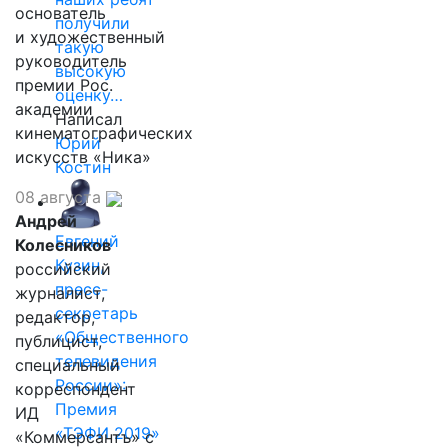
основатель
получили
и художественный
такую
руководитель
высокую
премии Рос.
оценку…
академии
Написал
кинематографических
Юрий
искусств «Ника»
Костин
08 августа
Андрей
Евгений
Колесников
Кузин,
российский
пресс-
журналист,
секретарь
редактор,
«Общественного
публицист,
телевидения
специальный
России»:
корреспондент
Премия
ИД
«ТЭФИ 2019»
«Коммерсантъ» с