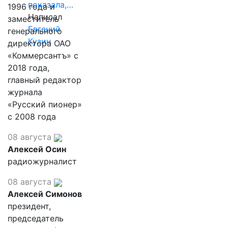
показала,…
1996 года и
Написал
заместитель
Евгений
генерального
Кузин
директора ОАО
«Коммерсантъ» с
2018 года,
главный редактор
журнала
«Русский пионер»
с 2008 года
08 августа
Алексей Осин
радиожурналист
08 августа
Алексей Симонов
президент,
председатель